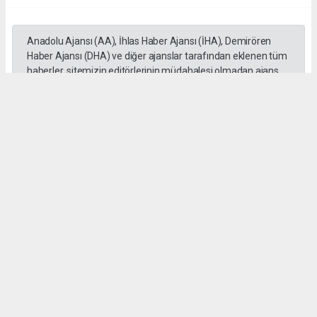
Anadolu Ajansı (AA), İhlas Haber Ajansı (İHA), Demirören
Haber Ajansı (DHA) ve diğer ajanslar tarafından eklenen tüm
haberler, sitemizin editörlerinin müdahalesi olmadan ajans
kanallarından çekilmektedir. Bu haberlerde yer alan hukuki
muhataplar haberi geçen ajanslar olup sitemizin hiç bir
editörü sorumlu tutulamaz...
#Kahramanmaraş'ta
#Funda Arar
#Fuarı'da
#sahne aldı
Okuyu Yorumları
(0)
Gonder
Yorum yazarak Topluluk Kuralları’nı kabul etmiş bulunuyor ve siteye yaptığınız