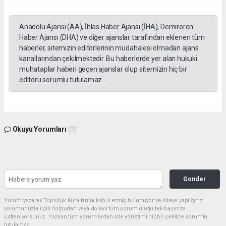
Anadolu Ajansı (AA), İhlas Haber Ajansı (İHA), Demirören
Haber Ajansı (DHA) ve diğer ajanslar tarafından eklenen tüm
haberler, sitemizin editörlerinin müdahalesi olmadan ajans
kanallarından çekilmektedir. Bu haberlerde yer alan hukuki
muhataplar haberi geçen ajanslar olup sitemizin hiç bir
editörü sorumlu tutulamaz...
Okuyu Yorumları
(0)
Gonder
Yorum yazarak Topluluk Kuralları’nı kabul etmiş bulunuyor ve siteye yaptığınız
yorumunuzla ilgili doğrudan veya dolaylı tüm sorumluluğu tek başınıza
üstleniyorsunuz. Yazılan tüm yorumlardan site yönetimi hiçbir şekilde sorumlu
tutulamaz.