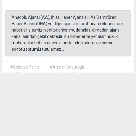
Anadolu Ajansı (AA), İhlas Haber Ajansı (İHA), Demirören
Haber Ajansı (DHA) ve diğer ajanslar tarafından eklenen tüm
haberler, sitemizin editörlerinin müdahalesi olmadan ajans
kanallarından çekilmektedir. Bu haberlerde yer alan hukuki
muhataplar haberi geçen ajanslar olup sitemizin hiç bir
editörü sorumlu tutulamaz...
#Gelecek Partisi
#Ahmet Davutoğlu
#faliyet sonlandırma
#siyaset
Okuyu Yorumları
(0)
Gonder
Yorum yazarak Topluluk Kuralları’nı kabul etmiş bulunuyor ve siteye yaptığınız