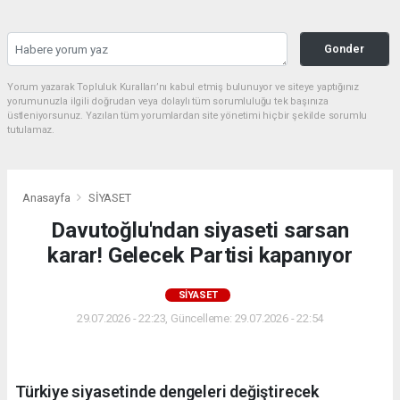
Gonder
Yorum yazarak Topluluk Kuralları’nı kabul etmiş bulunuyor ve siteye yaptığınız
yorumunuzla ilgili doğrudan veya dolaylı tüm sorumluluğu tek başınıza
üstleniyorsunuz. Yazılan tüm yorumlardan site yönetimi hiçbir şekilde sorumlu
tutulamaz.
Anasayfa
SİYASET
Davutoğlu'ndan siyaseti sarsan
karar! Gelecek Partisi kapanıyor
SİYASET
29.07.2026 - 22:23, Güncelleme: 29.07.2026 - 22:54
Türkiye siyasetinde dengeleri değiştirecek