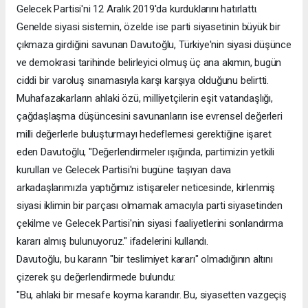
Gelecek Partisi'ni 12 Aralık 2019'da kurduklarını hatırlattı.
Genelde siyasi sistemin, özelde ise parti siyasetinin büyük bir
çıkmaza girdiğini savunan Davutoğlu, Türkiye'nin siyasi düşünce
ve demokrasi tarihinde belirleyici olmuş üç ana akımın, bugün
ciddi bir varoluş sınamasıyla karşı karşıya olduğunu belirtti.
Muhafazakarların ahlaki özü, milliyetçilerin eşit vatandaşlığı,
çağdaşlaşma düşüncesini savunanların ise evrensel değerleri
milli değerlerle buluşturmayı hedeflemesi gerektiğine işaret
eden Davutoğlu, "Değerlendirmeler ışığında, partimizin yetkili
kurulları ve Gelecek Partisi'ni bugüne taşıyan dava
arkadaşlarımızla yaptığımız istişareler neticesinde, kirlenmiş
siyasi iklimin bir parçası olmamak amacıyla parti siyasetinden
çekilme ve Gelecek Partisi'nin siyasi faaliyetlerini sonlandırma
kararı almış bulunuyoruz." ifadelerini kullandı.
Davutoğlu, bu kararın "bir teslimiyet kararı" olmadığının altını
çizerek şu değerlendirmede bulundu:
"Bu, ahlaki bir mesafe koyma kararıdır. Bu, siyasetten vazgeçiş