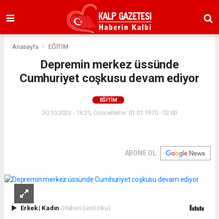
Anasayfa
EĞİTİM
Depremin merkez üssünde
Cumhuriyet coşkusu devam ediyor
EĞİTİM
30.10.2023 - 18:20, Güncelleme: 01.01.1970 - 02:00
ABONE OL
Erkek
|
Kadın
(Haberi Sesli Oku)