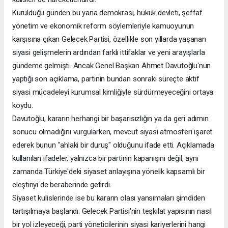
Kurulduğu günden bu yana demokrasi, hukuk devleti, şeffaf
yönetim ve ekonomik reform söylemleriyle kamuoyunun
karşısına çıkan Gelecek Partisi, özellikle son yıllarda yaşanan
siyasi gelişmelerin ardından farklı ittifaklar ve yeni arayışlarla
gündeme gelmişti. Ancak Genel Başkan Ahmet Davutoğlu'nun
yaptığı son açıklama, partinin bundan sonraki süreçte aktif
siyasi mücadeleyi kurumsal kimliğiyle sürdürmeyeceğini ortaya
koydu.
Davutoğlu, kararın herhangi bir başarısızlığın ya da geri adımın
sonucu olmadığını vurgularken, mevcut siyasi atmosferi işaret
ederek bunun "ahlaki bir duruş" olduğunu ifade etti. Açıklamada
kullanılan ifadeler, yalnızca bir partinin kapanışını değil, aynı
zamanda Türkiye'deki siyaset anlayışına yönelik kapsamlı bir
eleştiriyi de beraberinde getirdi.
Siyaset kulislerinde ise bu kararın olası yansımaları şimdiden
tartışılmaya başlandı. Gelecek Partisi'nin teşkilat yapısının nasıl
bir yol izleyeceği, parti yöneticilerinin siyasi kariyerlerini hangi