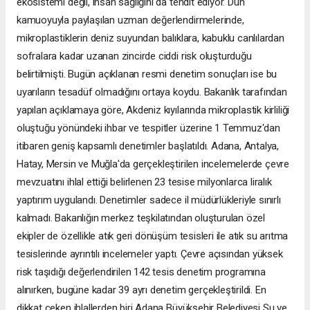
ekosistemi değil, insan sağlığını da tehdit ediyor. Dün
kamuoyuyla paylaşılan uzman değerlendirmelerinde,
mikroplastiklerin deniz suyundan balıklara, kabuklu canlılardan
sofralara kadar uzanan zincirde ciddi risk oluşturduğu
belirtilmişti. Bugün açıklanan resmi denetim sonuçları ise bu
uyarıların tesadüf olmadığını ortaya koydu. Bakanlık tarafından
yapılan açıklamaya göre, Akdeniz kıyılarında mikroplastik kirliliği
oluştuğu yönündeki ihbar ve tespitler üzerine 1 Temmuz'dan
itibaren geniş kapsamlı denetimler başlatıldı. Adana, Antalya,
Hatay, Mersin ve Muğla'da gerçekleştirilen incelemelerde çevre
mevzuatını ihlal ettiği belirlenen 23 tesise milyonlarca liralık
yaptırım uygulandı. Denetimler sadece il müdürlükleriyle sınırlı
kalmadı. Bakanlığın merkez teşkilatından oluşturulan özel
ekipler de özellikle atık geri dönüşüm tesisleri ile atık su arıtma
tesislerinde ayrıntılı incelemeler yaptı. Çevre açısından yüksek
risk taşıdığı değerlendirilen 142 tesis denetim programına
alınırken, bugüne kadar 39 ayrı denetim gerçekleştirildi. En
dikkat çeken ihlallerden biri Adana Büyükşehir Belediyesi Su ve