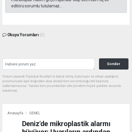
editörü sorumlu tutulamaz...
Okuyu Yorumları
(0)
Gonder
Yorum yazarak Topluluk Kuralları’nı kabul etmiş bulunuyor ve siteye yaptığınız
yorumunuzla ilgili doğrudan veya dolaylı tüm sorumluluğu tek başınıza
üstleniyorsunuz. Yazılan tüm yorumlardan site yönetimi hiçbir şekilde sorumlu
tutulamaz.
Anasayfa
GENEL
Deniz'de mikroplastik alarmı