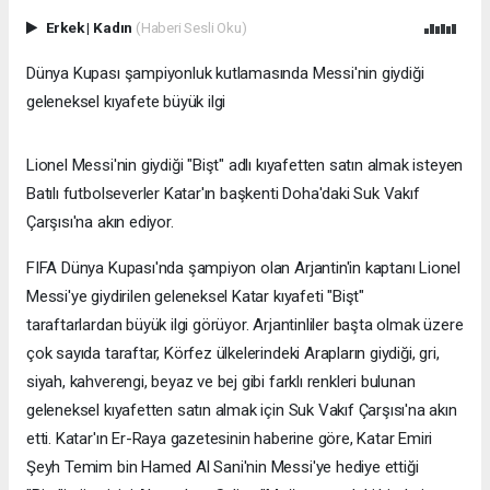
Erkek
|
Kadın
(Haberi Sesli Oku)
Dünya Kupası şampiyonluk kutlamasında Messi'nin giydiği
geleneksel kıyafete büyük ilgi
Lionel Messi'nin giydiği "Bişt" adlı kıyafetten satın almak isteyen
Batılı futbolseverler Katar'ın başkenti Doha'daki Suk Vakıf
Çarşısı'na akın ediyor.
FIFA Dünya Kupası'nda şampiyon olan Arjantin'in kaptanı Lionel
Messi'ye giydirilen geleneksel Katar kıyafeti "Bişt"
taraftarlardan büyük ilgi görüyor. Arjantinliler başta olmak üzere
çok sayıda taraftar, Körfez ülkelerindeki Arapların giydiği, gri,
siyah, kahverengi, beyaz ve bej gibi farklı renkleri bulunan
geleneksel kıyafetten satın almak için Suk Vakıf Çarşısı'na akın
etti. Katar'ın Er-Raya gazetesinin haberine göre, Katar Emiri
Şeyh Temim bin Hamed Al Sani'nin Messi'ye hediye ettiği