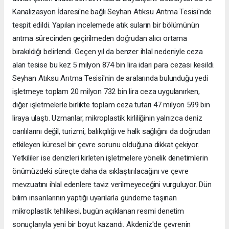
Kanalizasyon İdaresi'ne bağlı Seyhan Atıksu Arıtma Tesisi'nde
tespit edildi. Yapılan incelemede atık suların bir bölümünün
arıtma sürecinden geçirilmeden doğrudan alıcı ortama
bırakıldığı belirlendi. Geçen yıl da benzer ihlal nedeniyle ceza
alan tesise bu kez 5 milyon 874 bin lira idari para cezası kesildi.
Seyhan Atıksu Arıtma Tesisi'nin de aralarında bulunduğu yedi
işletmeye toplam 20 milyon 732 bin lira ceza uygulanırken,
diğer işletmelerle birlikte toplam ceza tutarı 47 milyon 599 bin
liraya ulaştı. Uzmanlar, mikroplastik kirliliğinin yalnızca deniz
canlılarını değil, turizmi, balıkçılığı ve halk sağlığını da doğrudan
etkileyen küresel bir çevre sorunu olduğuna dikkat çekiyor.
Yetkililer ise denizleri kirleten işletmelere yönelik denetimlerin
önümüzdeki süreçte daha da sıklaştırılacağını ve çevre
mevzuatını ihlal edenlere taviz verilmeyeceğini vurguluyor. Dün
bilim insanlarının yaptığı uyarılarla gündeme taşınan
mikroplastik tehlikesi, bugün açıklanan resmi denetim
sonuçlarıyla yeni bir boyut kazandı. Akdeniz'de çevrenin