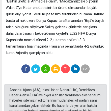
"Bişt"in üreticisi Ahmed es-Salim, "Mağazamızdaki biştlerin
A'dan Z'ye Katar endüstrisinin bir ürünü olmasından büyük
gurur duyuyoruz." dedi. Kupa teslim töreninden bu yana Batılılar
başta olmak üzere Dünya Kupası taraftarlarından "Bişt"e büyük
talep olduğunu söyleyen Salim, gelecek günlerde satışların
daha da artmasını beklediklerini kaydetti. 2022 FIFA Dünya
Kupası'nda normal süresi 2-2, uzatma bölümü 3-3
tamamlanan final maçında Fransa'ya penaltılarda 4-2 üstünlük
kuran Arjantin, şampiyon oldu.
Anadolu Ajansı (AA), İhlas Haber Ajansı (İHA), Demirören
Haber Ajansı (DHA) ve diğer ajanslar tarafından eklenen tüm
haberler, sitemizin editörlerinin müdahalesi olmadan ajans
kanallarından çekilmektedir. Bu haberlerde yer alan hukuki
muhataplar haberi geçen ajanslar olup sitemizin hiç bir