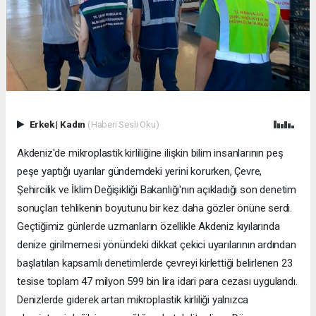
Erkek
|
Kadın
(Haberi Sesli Oku)
Akdeniz'de mikroplastik kirliliğine ilişkin bilim insanlarının peş
peşe yaptığı uyarılar gündemdeki yerini korurken, Çevre,
Şehircilik ve İklim Değişikliği Bakanlığı'nın açıkladığı son denetim
sonuçları tehlikenin boyutunu bir kez daha gözler önüne serdi.
Geçtiğimiz günlerde uzmanların özellikle Akdeniz kıyılarında
denize girilmemesi yönündeki dikkat çekici uyarılarının ardından
başlatılan kapsamlı denetimlerde çevreyi kirlettiği belirlenen 23
tesise toplam 47 milyon 599 bin lira idari para cezası uygulandı.
Denizlerde giderek artan mikroplastik kirliliği yalnızca