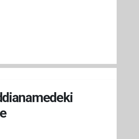
İddianamedeki
de