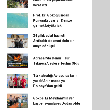
can aldı! 65 yaşındaki kadın
vefat etti
Prof. Dr. Gökoğlu'ndan
Konyaaltı uyarısı: Denize
girmek büyük risk
34 yıllık evlat hasreti
Anıtkabir'de umut dolu bir
anıya dönüştü
Adrasan'da Demirli Tur
Teknesi Alevlere Teslim Oldu
Türk atıcılığı Avrupa'da tarih
yazdı! Altın madalya
Polonya'dan geldi
Gökbel Er Meydanı'nın yeni
başpehlivanı Enes Doğan oldu