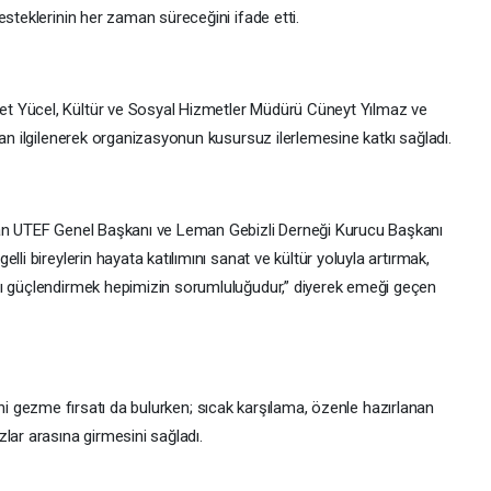
esteklerinin her zaman süreceğini ifade etti.
t Yücel, Kültür ve Sosyal Hizmetler Müdürü Cüneyt Yılmaz ve
dan ilgilenerek organizasyonun kusursuz ilerlemesine katkı sağladı.
yan UTEF Genel Başkanı ve Leman Gebizli Derneği Kurucu Başkanı
lli bireylerin hayata katılımını sanat ve kültür yoluyla artırmak,
nı güçlendirmek hepimizin sorumluluğudur,” diyerek emeği geçen
lerini gezme fırsatı da bulurken; sıcak karşılama, özenle hazırlanan
lar arasına girmesini sağladı.