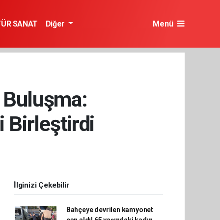
TÜR SANAT
Diğer
Menü
ı Buluşma:
 Birleştirdi
İlginizi Çekebilir
Bahçeye devrilen kamyonet