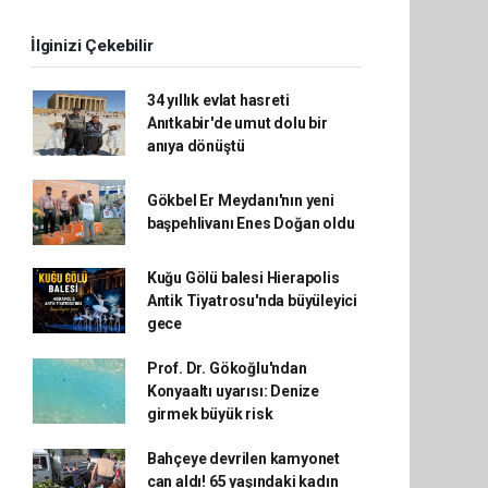
İlginizi Çekebilir
34 yıllık evlat hasreti
Anıtkabir'de umut dolu bir
anıya dönüştü
Gökbel Er Meydanı'nın yeni
başpehlivanı Enes Doğan oldu
Kuğu Gölü balesi Hierapolis
Antik Tiyatrosu'nda büyüleyici
gece
Prof. Dr. Gökoğlu'ndan
Konyaaltı uyarısı: Denize
girmek büyük risk
Bahçeye devrilen kamyonet
can aldı! 65 yaşındaki kadın