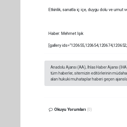
Etkinlik, sanatla iç içe, duygu dolu ve umut v
Haber: Mehmet Işık
[gallery ids="120655,120654,120674,12065
Anadolu Ajansı (AA), İhlas Haber Ajansı (İHA
tüm haberler, sitemizin editörlerinin müdaha
alan hukuki muhataplar haberi geçen ajanslar
Okuyu Yorumları
(0)