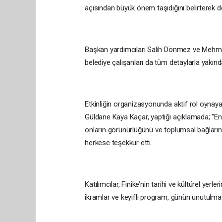
açısından büyük önem taşıdığını belirterek d
Başkan yardımcıları Salih Dönmez ve Mehme
belediye çalışanları da tüm detaylarla yakın
Etkinliğin organizasyonunda aktif rol oyna
Güldane Kaya Kaçar, yaptığı açıklamada; “Enge
onların görünürlüğünü ve toplumsal bağları
herkese teşekkür etti.
Katılımcılar, Finike’nin tarihi ve kültürel yer
ikramlar ve keyifli program, günün unutulmaz