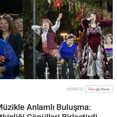
ABONE OL
Müzikle Anlamlı Buluşma:
kinliği Gönülleri Birleştirdi