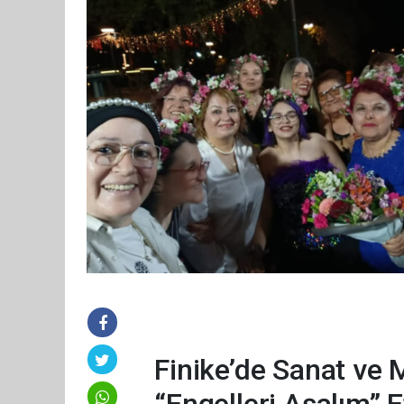
Finike’de Sanat ve 
“Engelleri Aşalım” Et