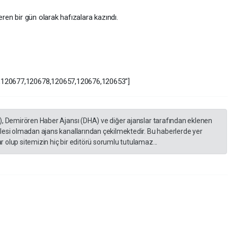
eren bir gün olarak hafızalara kazındı.
2,120677,120678,120657,120676,120653"]
), Demirören Haber Ajansı (DHA) ve diğer ajanslar tarafından eklenen
lesi olmadan ajans kanallarından çekilmektedir. Bu haberlerde yer
 olup sitemizin hiç bir editörü sorumlu tutulamaz...