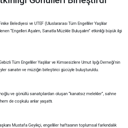
nike Belediyesi ve UTEF (Uluslararası Tüm Engelliler Yaşlılar
enen “Engelleri Aşalım, Sanatla Müzikle Buluşalım” etkinliği büyük ilgi
ebizli Tüm Engelliler Yaşlılar ve Kimsesizlere Umut Işığı Derneği’nin
reyler sanatın ve müziğin birleştirici gücüyle buluşturuldu.
anoğlu ve gönüllü sanatçılardan oluşan “kanatsız melekler”, sahne
 hem de coşkulu anlar yaşattı.
Başkanı Mustafa Geyikçi, engelliler haftasının toplumsal farkındalık