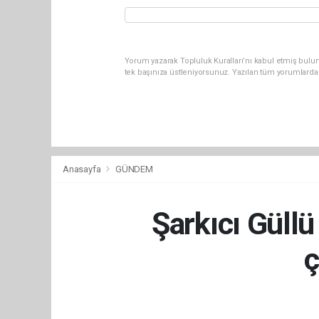
Yorum yazarak Topluluk Kuralları’nı kabul etmiş bulun
tek başınıza üstleniyorsunuz. Yazılan tüm yorumlarda
Anasayfa
GÜNDEM
Şarkıcı Güll
ç