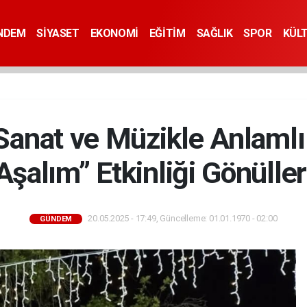
NDEM
SİYASET
EKONOMİ
EĞİTİM
SAĞLIK
SPOR
KÜL
 Sanat ve Müzikle Anlaml
Aşalım” Etkinliği Gönülleri
20.05.2025 - 17:49, Güncelleme: 01.01.1970 - 02:00
GÜNDEM