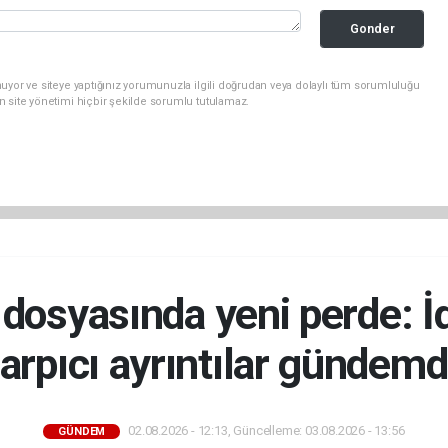
Gonder
uyor ve siteye yaptığınız yorumunuzla ilgili doğrudan veya dolaylı tüm sorumluluğu
n site yönetimi hiçbir şekilde sorumlu tutulamaz.
ü dosyasında yeni perde: 
arpıcı ayrıntılar gündem
02.08.2026 - 12:13, Güncelleme: 03.08.2026 - 13:56
GÜNDEM