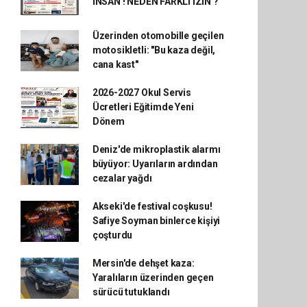
İNSAN ! NEDEN FARKLI İZİN ?
Üzerinden otomobille geçilen
motosikletli: "Bu kaza değil,
cana kast"
2026-2027 Okul Servis
Ücretleri Eğitimde Yeni
Dönem
Deniz'de mikroplastik alarmı
büyüyor: Uyarıların ardından
cezalar yağdı
Akseki'de festival coşkusu!
Safiye Soyman binlerce kişiyi
çoşturdu
Mersin'de dehşet kaza:
Yaralıların üzerinden geçen
sürücü tutuklandı