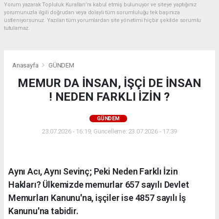
Yorum yazarak Topluluk Kuralları’nı kabul etmiş bulunuyor ve siteye yaptığınız
yorumunuzla ilgili doğrudan veya dolaylı tüm sorumluluğu tek başınıza
üstleniyorsunuz. Yazılan tüm yorumlardan site yönetimi hiçbir şekilde sorumlu
tutulamaz.
Anasayfa
GÜNDEM
MEMUR DA İNSAN, İŞÇİ DE İNSAN
! NEDEN FARKLI İZİN ?
GÜNDEM
23.07.2026 - 16:19, Güncelleme: 23.07.2026 - 17:39
Aynı Acı, Aynı Sevinç; Peki Neden Farklı İzin
Hakları? Ülkemizde memurlar 657 sayılı Devlet
Memurları Kanunu'na, işçiler ise 4857 sayılı İş
Kanunu'na tabidir.