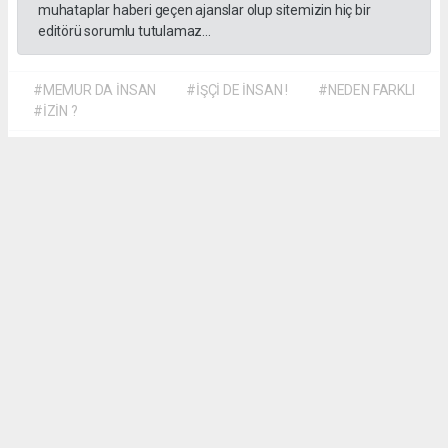
muhataplar haberi geçen ajanslar olup sitemizin hiç bir
editörü sorumlu tutulamaz...
#MEMUR DA İNSAN
#İŞÇİ DE İNSAN !
#NEDEN FARKLI
#İZİN ?
Dilber KÖSE
dilber@kalpgazetesi.com
Okuyu Yorumları
(0)
Gonder