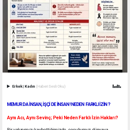
Erkek
|
Kadın
(Haberi Sesli Oku)
MEMUR DA İNSAN, İŞÇİ DE İNSAN ! NEDEN FARKLI İZİN ?
Aynı Acı, Aynı Sevinç; Peki Neden Farklı İzin Hakları?
Bir yakınımızı kaybettiğimizde, çocuğumuz dünyaya