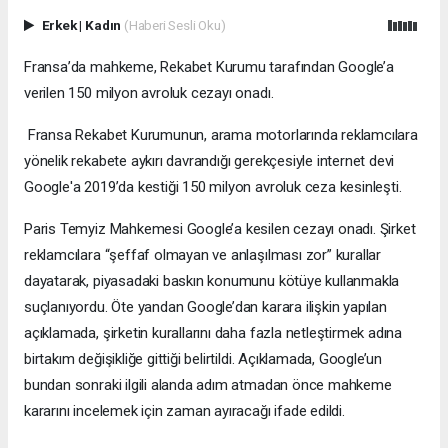
Erkek
|
Kadın
(Haberi Sesli Oku)
Fransa’da mahkeme, Rekabet Kurumu tarafından Google’a
verilen 150 milyon avroluk cezayı onadı.
Fransa Rekabet Kurumunun, arama motorlarında reklamcılara
yönelik rekabete aykırı davrandığı gerekçesiyle internet devi
Google'a 2019’da kestiği 150 milyon avroluk ceza kesinleşti.
Paris Temyiz Mahkemesi Google’a kesilen cezayı onadı. Şirket
reklamcılara “şeffaf olmayan ve anlaşılması zor” kurallar
dayatarak, piyasadaki baskın konumunu kötüye kullanmakla
suçlanıyordu. Öte yandan Google’dan karara ilişkin yapılan
açıklamada, şirketin kurallarını daha fazla netleştirmek adına
birtakım değişikliğe gittiği belirtildi. Açıklamada, Google’un
bundan sonraki ilgili alanda adım atmadan önce mahkeme
kararını incelemek için zaman ayıracağı ifade edildi.