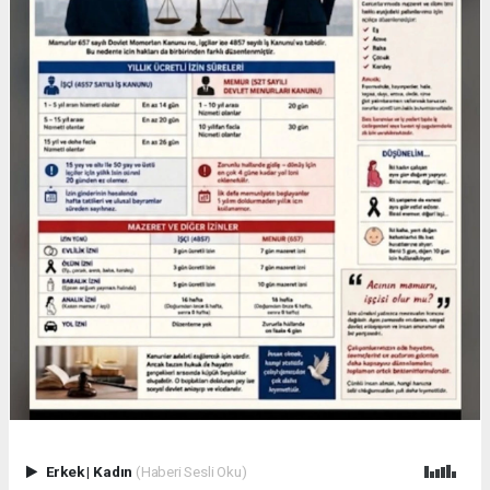
Erkek
|
Kadın
(Haberi Sesli Oku)