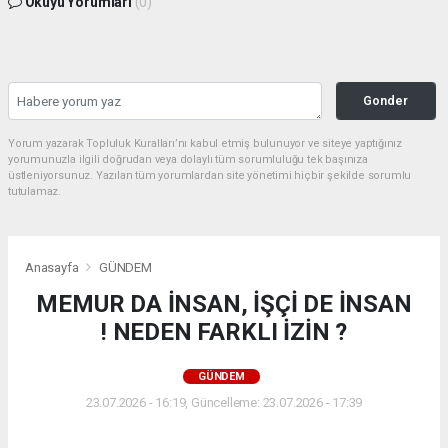
Okuyu Yorumları
(0)
Gonder
Yorum yazarak Topluluk Kuralları’nı kabul etmiş bulunuyor ve siteye yaptığınız
yorumunuzla ilgili doğrudan veya dolaylı tüm sorumluluğu tek başınıza
üstleniyorsunuz. Yazılan tüm yorumlardan site yönetimi hiçbir şekilde sorumlu
tutulamaz.
Anasayfa
GÜNDEM
MEMUR DA İNSAN, İŞÇİ DE İNSAN
! NEDEN FARKLI İZİN ?
GÜNDEM
23.07.2026 - 16:19, Güncelleme: 23.07.2026 - 17:39