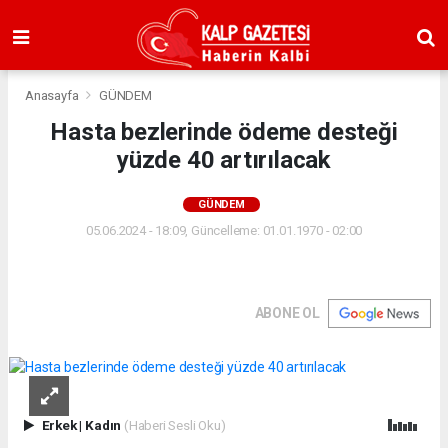
Anasayfa
GÜNDEM
Hasta bezlerinde ödeme desteği
yüzde 40 artırılacak
GÜNDEM
05.06.2024 - 18:09, Güncelleme: 01.01.1970 - 02:00
ABONE OL
Erkek
|
Kadın
(Haberi Sesli Oku)