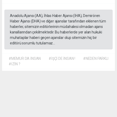
Anadolu Ajansı (AA), İhlas Haber Ajansı (İHA), Demirören
Haber Ajansı (DHA) ve diğer ajanslar tarafından eklenen tüm
haberler, sitemizin editörlerinin müdahalesi olmadan ajans
kanallarından çekilmektedir. Bu haberlerde yer alan hukuki
muhataplar haberi geçen ajanslar olup sitemizin hiç bir
editörü sorumlu tutulamaz...
#MEMUR DA İNSAN
#İŞÇİ DE İNSAN !
#NEDEN FARKLI
#İZİN ?
Dilber KÖSE
dilber@kalpgazetesi.com