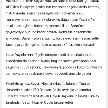
Akıncı, mütefekkir Seyyid Hüseyin Nasr'ın onur konuğu olarak
ABD'den Türkiye'ye geldiği için kendisine teşekkürlerini ileterek,
"1984 yılında İslami hassasiyeti olan dönemin öncü
münevverlerinin müşterek olarak kurduğu İnsan Yayınları'nın
idealist amaçlarını babamız, rahmetli İlhan Akıncı'nın
gayretleriyle bugüne kadar getirdik. Kendisini de rahmetle
anıyorum. Babamızdan aldığımız bu bayrağı aynı hassasiyetle
taşımaya ve ileri götürmeye çalışıyoruz." ifadelerini kullandı.
İnsan Yayınları'nın 40 yıllık süreçte kendi alt markalarını da
çıkardığına da değinen Akıncı, bugüne kadar yayınlanan eser
sayısının 1000'i aştığını, Türkiye'nin düşünce ve kültür dünyasına
parmak izlerini bırakmaya devam edeceklerini dile getirdi.
Etkinlikte ayrıca, Seyyid Hüseyin Nasr'a, İstanbul Ticaret
Üniversitesi adına İTO Başkanı Şekib Avdagiç ve İstanbul
Ticaret Üniversitesi Mütevelli Heyeti Başkanı Dr. İsrafil Kuralay
tarafından Üstün Hizmet Ödülü takdim edildi.