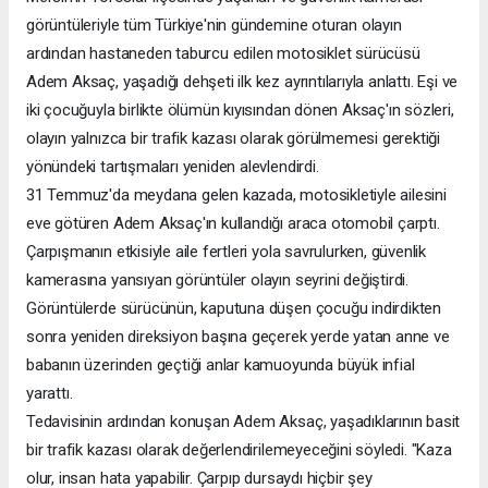
görüntüleriyle tüm Türkiye'nin gündemine oturan olayın
ardından hastaneden taburcu edilen motosiklet sürücüsü
Adem Aksaç, yaşadığı dehşeti ilk kez ayrıntılarıyla anlattı. Eşi ve
iki çocuğuyla birlikte ölümün kıyısından dönen Aksaç'ın sözleri,
olayın yalnızca bir trafik kazası olarak görülmemesi gerektiği
yönündeki tartışmaları yeniden alevlendirdi.
31 Temmuz'da meydana gelen kazada, motosikletiyle ailesini
eve götüren Adem Aksaç'ın kullandığı araca otomobil çarptı.
Çarpışmanın etkisiyle aile fertleri yola savrulurken, güvenlik
kamerasına yansıyan görüntüler olayın seyrini değiştirdi.
Görüntülerde sürücünün, kaputuna düşen çocuğu indirdikten
sonra yeniden direksiyon başına geçerek yerde yatan anne ve
babanın üzerinden geçtiği anlar kamuoyunda büyük infial
yarattı.
Tedavisinin ardından konuşan Adem Aksaç, yaşadıklarının basit
bir trafik kazası olarak değerlendirilemeyeceğini söyledi. "Kaza
olur, insan hata yapabilir. Çarpıp dursaydı hiçbir şey