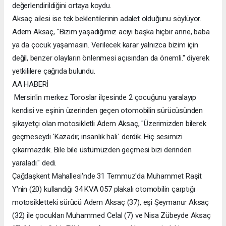
değerlendirildiğini ortaya koydu.
Aksaç ailesi ise tek beklentilerinin adalet olduğunu söylüyor.
Adem Aksaç, "Bizim yaşadığımız acıyı başka hiçbir anne, baba
ya da çocuk yaşamasın. Verilecek karar yalnızca bizim için
değil, benzer olayların önlenmesi açısından da önemli." diyerek
yetkililere çağrıda bulundu.
AA HABERİ
Mersin'in merkez Toroslar ilçesinde 2 çocuğunu yaralayıp
kendisi ve eşinin üzerinden geçen otomobilin sürücüsünden
şikayetçi olan motosikletli Adem Aksaç, "Üzerimizden bilerek
geçmeseydi 'Kazadır, insanlık hali.' derdik. Hiç sesimizi
çıkarmazdık. Bile bile üstümüzden geçmesi bizi derinden
yaraladı." dedi.
Çağdaşkent Mahallesi'nde 31 Temmuz'da Muhammet Raşit
Y'nin (20) kullandığı 34 KVA 057 plakalı otomobilin çarptığı
motosikletteki sürücü Adem Aksaç (37), eşi Şeymanur Aksaç
(32) ile çocukları Muhammed Celal (7) ve Nisa Zübeyde Aksaç