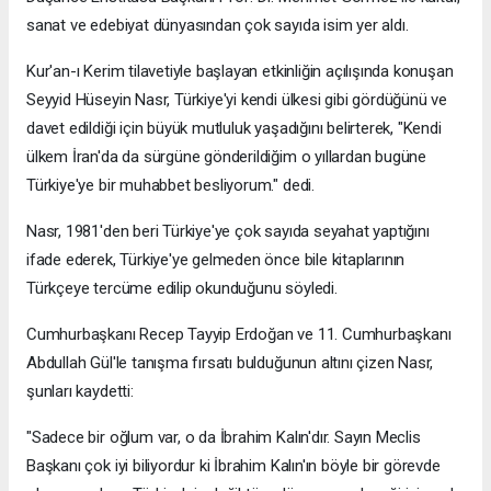
sanat ve edebiyat dünyasından çok sayıda isim yer aldı.
Kur'an-ı Kerim tilavetiyle başlayan etkinliğin açılışında konuşan
Seyyid Hüseyin Nasr, Türkiye'yi kendi ülkesi gibi gördüğünü ve
davet edildiği için büyük mutluluk yaşadığını belirterek, "Kendi
ülkem İran'da da sürgüne gönderildiğim o yıllardan bugüne
Türkiye'ye bir muhabbet besliyorum." dedi.
Nasr, 1981'den beri Türkiye'ye çok sayıda seyahat yaptığını
ifade ederek, Türkiye'ye gelmeden önce bile kitaplarının
Türkçeye tercüme edilip okunduğunu söyledi.
Cumhurbaşkanı Recep Tayyip Erdoğan ve 11. Cumhurbaşkanı
Abdullah Gül'le tanışma fırsatı bulduğunun altını çizen Nasr,
şunları kaydetti:
"Sadece bir oğlum var, o da İbrahim Kalın'dır. Sayın Meclis
Başkanı çok iyi biliyordur ki İbrahim Kalın'ın böyle bir görevde