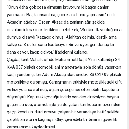
"Onun daha çok ceza almasını istiyorum ki başka canlar
yanmasın. Başka insanlara, çocuklara bunu yapmasın." dedi.
Aksaç'ın ağabeyi Özcan Aksaç da zanlının ağır şekilde
cezalandırılmasını istediklerini belirterek, "Sürücü ilk vurduğunda
durmuş olsaydı 'Kazadır, olmuş, Allah'tan gelmiş.' derdik ama
kalkıp da 3 sefer cana kastediyor. Bir vuruyor, geri dönüp bir
daha eziyor, kaçıp gidiyor." ifadelerini kullandı.
Çağdaşkent Mahallesi'nde Muhammet Raşit Y'nin kullandığı 34
KVA 057 plakalı otomobil, ani manevrayla sola dönüş yaparken
karşı yönden gelen Adem Aksaç idaresindeki 33 CKP 09 plakalı
motosiklete çarpmıştı. Çarpışmanın etkisiyle motosikletteki çift
ve kızı yola savrulmuş, oğlan çocuğu ise otomobilin kaputuna
düşmüştü. Kaputtaki çocuğu indirip yeniden direksiyon başına
geçen sürücü, otomobiliyle yerde yatan karı kocanın üzerinden
geçip kendisini durdurmaya çalışan bir vatandaşa hafif şekilde
çarptıktan sonra kaçmıştı. Olay, çevredeki bir binanın güvenlik
kamerasınca kaydedilmişti.