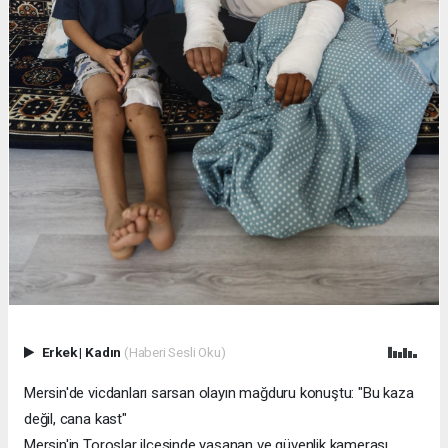
Erkek
|
Kadın
(Haberi Sesli Oku)
Mersin'de vicdanları sarsan olayın mağduru konuştu: "Bu kaza
değil, cana kast"
Mersin'in Toroslar ilçesinde yaşanan ve güvenlik kamerası