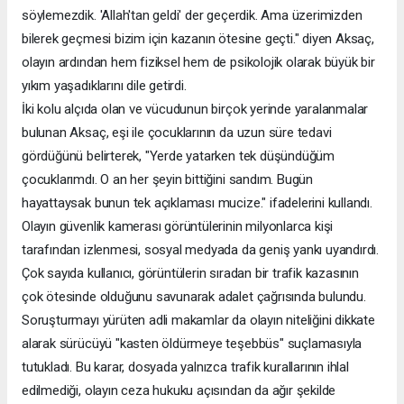
söylemezdik. 'Allah'tan geldi' der geçerdik. Ama üzerimizden
bilerek geçmesi bizim için kazanın ötesine geçti." diyen Aksaç,
olayın ardından hem fiziksel hem de psikolojik olarak büyük bir
yıkım yaşadıklarını dile getirdi.
İki kolu alçıda olan ve vücudunun birçok yerinde yaralanmalar
bulunan Aksaç, eşi ile çocuklarının da uzun süre tedavi
gördüğünü belirterek, "Yerde yatarken tek düşündüğüm
çocuklarımdı. O an her şeyin bittiğini sandım. Bugün
hayattaysak bunun tek açıklaması mucize." ifadelerini kullandı.
Olayın güvenlik kamerası görüntülerinin milyonlarca kişi
tarafından izlenmesi, sosyal medyada da geniş yankı uyandırdı.
Çok sayıda kullanıcı, görüntülerin sıradan bir trafik kazasının
çok ötesinde olduğunu savunarak adalet çağrısında bulundu.
Soruşturmayı yürüten adli makamlar da olayın niteliğini dikkate
alarak sürücüyü "kasten öldürmeye teşebbüs" suçlamasıyla
tutukladı. Bu karar, dosyada yalnızca trafik kurallarının ihlal
edilmediği, olayın ceza hukuku açısından da ağır şekilde