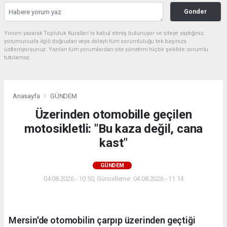
Gonder
Yorum yazarak Topluluk Kuralları’nı kabul etmiş bulunuyor ve siteye yaptığınız
yorumunuzla ilgili doğrudan veya dolaylı tüm sorumluluğu tek başınıza
üstleniyorsunuz. Yazılan tüm yorumlardan site yönetimi hiçbir şekilde sorumlu
tutulamaz.
Anasayfa
GÜNDEM
Üzerinden otomobille geçilen
motosikletli: "Bu kaza değil, cana
kast"
GÜNDEM
04.08.2026 - 10:50, Güncelleme: 04.08.2026 - 11:14
Mersin'de otomobilin çarpıp üzerinden geçtiği