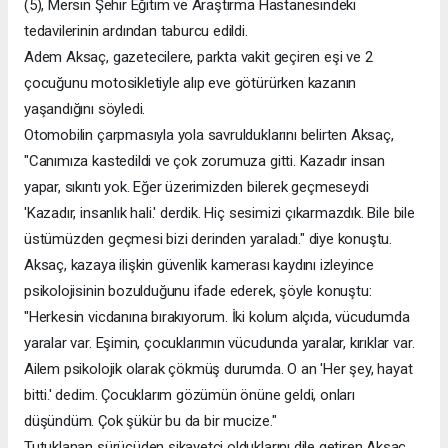
(5), Mersin Şehir Eğitim ve Araştırma Hastanesindeki
tedavilerinin ardından taburcu edildi.
Adem Aksaç, gazetecilere, parkta vakit geçiren eşi ve 2
çocuğunu motosikletiyle alıp eve götürürken kazanın
yaşandığını söyledi.
Otomobilin çarpmasıyla yola savrulduklarını belirten Aksaç,
"Canımıza kastedildi ve çok zorumuza gitti. Kazadır insan
yapar, sıkıntı yok. Eğer üzerimizden bilerek geçmeseydi
'Kazadır, insanlık hali.' derdik. Hiç sesimizi çıkarmazdık. Bile bile
üstümüzden geçmesi bizi derinden yaraladı." diye konuştu.
Aksaç, kazaya ilişkin güvenlik kamerası kaydını izleyince
psikolojisinin bozulduğunu ifade ederek, şöyle konuştu:
"Herkesin vicdanına bırakıyorum. İki kolum alçıda, vücudumda
yaralar var. Eşimin, çocuklarımın vücudunda yaralar, kırıklar var.
Ailem psikolojik olarak çökmüş durumda. O an 'Her şey, hayat
bitti.' dedim. Çocuklarım gözümün önüne geldi, onları
düşündüm. Çok şükür bu da bir mucize."
Tutuklanan sürücüden şikayetçi olduklarını dile getiren Aksaç,