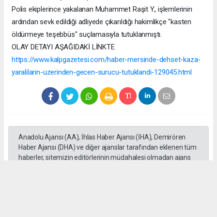
Polis ekiplerince yakalanan Muhammet Raşit Y., işlemlerinin
ardından sevk edildiği adliyede çıkarıldığı hakimlikçe "kasten
öldürmeye teşebbüs" suçlamasıyla tutuklanmıştı.
OLAY DETAYI AŞAĞIDAKİ LİNKTE
https://www.kalpgazetesi.com/haber-mersinde-dehset-kaza-
yaralilarin-uzerinden-gecen-surucu-tutuklandi-129045.html
Anadolu Ajansı (AA), İhlas Haber Ajansı (İHA), Demirören
Haber Ajansı (DHA) ve diğer ajanslar tarafından eklenen tüm
haberler, sitemizin editörlerinin müdahalesi olmadan ajans
kanallarından çekilmektedir. Bu haberlerde yer alan hukuki
muhataplar haberi geçen ajanslar olup sitemizin hiç bir
editörü sorumlu tutulamaz...
#Mersin
#Motosiklet
#Otomobil