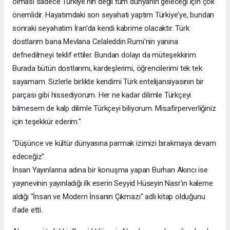
olması sadece Türkiye'nin değil tüm dünyanın geleceği için çok
önemlidir. Hayatımdaki son seyahati yaptım Türkiye'ye, bundan
sonraki seyahatim İran'da kendi kabrime olacaktır. Türk
dostlarım bana Mevlana Celaleddin Rumi'nin yanına
defnedilmeyi teklif ettiler. Bundan dolayı da müteşekkirim.
Burada bütün dostlarımı, kardeşlerimi, öğrencilerimi tek tek
sayamam. Sizlerle birlikte kendimi Türk entelijansiyasının bir
parçası gibi hissediyorum. Her ne kadar dilimle Türkçeyi
bilmesem de kalp dilimle Türkçeyi biliyorum. Misafirperverliğiniz
için teşekkür ederim."
"Düşünce ve kültür dünyasına parmak izimizi bırakmaya devam
edeceğiz"
İnsan Yayınlarına adına bir konuşma yapan Burhan Akıncı ise
yayınevinin yayınladığı ilk eserin Seyyid Hüseyin Nasr'ın kaleme
aldığı "İnsan ve Modern İnsanın Çıkmazı" adlı kitap olduğunu
ifade etti.