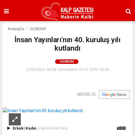
Anasayfa
GÜNDEM
İnsan Yayınları'nın 40. kuruluş yılı
kutlandı
GÜNDEM
25.05.2024 - 00:08, Güncelleme: 01.01.1970 - 02:00
ABONE OL
Erkek
|
Kadın
(Haberi Sesli Oku)