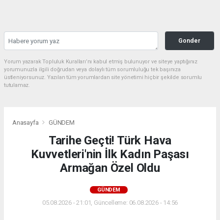
Gonder
Yorum yazarak Topluluk Kuralları’nı kabul etmiş bulunuyor ve siteye yaptığınız
yorumunuzla ilgili doğrudan veya dolaylı tüm sorumluluğu tek başınıza
üstleniyorsunuz. Yazılan tüm yorumlardan site yönetimi hiçbir şekilde sorumlu
tutulamaz.
Anasayfa
GÜNDEM
Tarihe Geçti! Türk Hava
Kuvvetleri'nin İlk Kadın Paşası
Armağan Özel Oldu
GÜNDEM
05.08.2026 - 21:01, Güncelleme: 06.08.2026 - 14:56