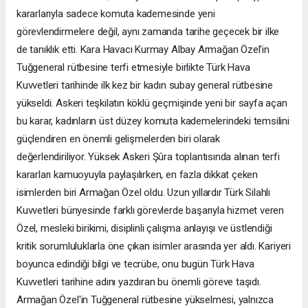
kararlarıyla sadece komuta kademesinde yeni
görevlendirmelere değil, aynı zamanda tarihe geçecek bir ilke
de tanıklık etti. Kara Havacı Kurmay Albay Armağan Özel'in
Tuğgeneral rütbesine terfi etmesiyle birlikte Türk Hava
Kuvvetleri tarihinde ilk kez bir kadın subay general rütbesine
yükseldi. Askeri teşkilatın köklü geçmişinde yeni bir sayfa açan
bu karar, kadınların üst düzey komuta kademelerindeki temsilini
güçlendiren en önemli gelişmelerden biri olarak
değerlendiriliyor. Yüksek Askeri Şûra toplantısında alınan terfi
kararları kamuoyuyla paylaşılırken, en fazla dikkat çeken
isimlerden biri Armağan Özel oldu. Uzun yıllardır Türk Silahlı
Kuvvetleri bünyesinde farklı görevlerde başarıyla hizmet veren
Özel, mesleki birikimi, disiplinli çalışma anlayışı ve üstlendiği
kritik sorumluluklarla öne çıkan isimler arasında yer aldı. Kariyeri
boyunca edindiği bilgi ve tecrübe, onu bugün Türk Hava
Kuvvetleri tarihine adını yazdıran bu önemli göreve taşıdı.
Armağan Özel'in Tuğgeneral rütbesine yükselmesi, yalnızca