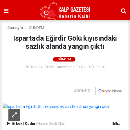
Anasayfa
GÜNDEM
Isparta'da Eğirdir Gölü kıyısındaki
sazlık alanda yangın çıktı
GÜNDEM
28.06.2024 - 20:59, Güncelleme: 01.01.1970 - 02:00
ABONE OL
Erkek
|
Kadın
(Haberi Sesli Oku)