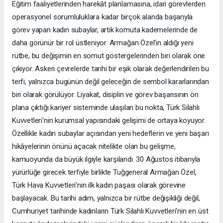
Eğitim faaliyetlerinden harekât planlamasına, idari görevlerden
operasyonel sorumluluklara kadar birçok alanda başarıyla
görev yapan kadın subaylar, artık komuta kademelerinde de
daha görünür bir rol üstleniyor. Armağan Özel'in aldığı yeni
rütbe, bu değişimin en somut göstergelerinden biri olarak öne
çıkıyor. Askeri çevrelerde tarihi bir eşik olarak değerlendirilen bu
terfi, yalnızca bugünün değil geleceğin de sembol kararlarından
biri olarak görülüyor. Liyakat, disiplin ve görev başarısının ön
plana çıktığı kariyer sisteminde ulaşılan bu nokta, Türk Silahlı
Kuvvetleri'nin kurumsal yapısındaki gelişimi de ortaya koyuyor.
Özellikle kadın subaylar açısından yeni hedeflerin ve yeni başarı
hikâyelerinin önünü açacak nitelikte olan bu gelişme,
kamuoyunda da büyük ilgiyle karşılandı. 30 Ağustos itibarıyla
yürürlüğe girecek terfiyle birlikte Tuğgeneral Armağan Özel,
Türk Hava Kuvvetleri'nin ilk kadın paşası olarak görevine
başlayacak. Bu tarihi adım, yalnızca bir rütbe değişikliği değil,
Cumhuriyet tarihinde kadınların Türk Silahlı Kuvvetleri'nin en üst