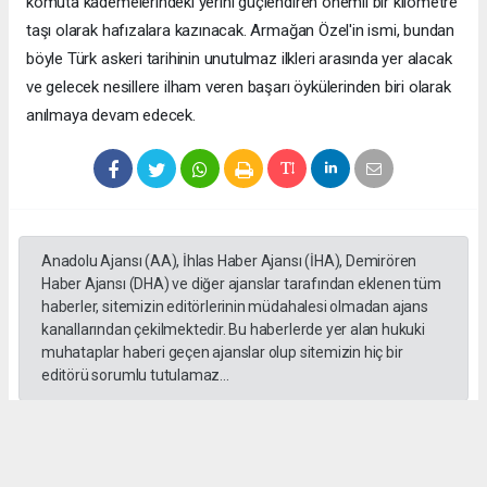
komuta kademelerindeki yerini güçlendiren önemli bir kilometre
taşı olarak hafızalara kazınacak. Armağan Özel'in ismi, bundan
böyle Türk askeri tarihinin unutulmaz ilkleri arasında yer alacak
ve gelecek nesillere ilham veren başarı öykülerinden biri olarak
anılmaya devam edecek.
Anadolu Ajansı (AA), İhlas Haber Ajansı (İHA), Demirören
Haber Ajansı (DHA) ve diğer ajanslar tarafından eklenen tüm
haberler, sitemizin editörlerinin müdahalesi olmadan ajans
kanallarından çekilmektedir. Bu haberlerde yer alan hukuki
muhataplar haberi geçen ajanslar olup sitemizin hiç bir
editörü sorumlu tutulamaz...
#Yüksek askeri şüra
#Tuğgeneral rütbe
#Türk kara kuvvetleri
#tarihe geçti
#paşa
#Armağan Özel
#Hava küvvetleri
#