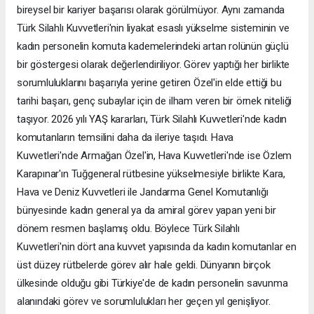
bireysel bir kariyer başarısı olarak görülmüyor. Aynı zamanda
Türk Silahlı Kuvvetleri'nin liyakat esaslı yükselme sisteminin ve
kadın personelin komuta kademelerindeki artan rolünün güçlü
bir göstergesi olarak değerlendiriliyor. Görev yaptığı her birlikte
sorumluluklarını başarıyla yerine getiren Özel'in elde ettiği bu
tarihi başarı, genç subaylar için de ilham veren bir örnek niteliği
taşıyor. 2026 yılı YAŞ kararları, Türk Silahlı Kuvvetleri'nde kadın
komutanların temsilini daha da ileriye taşıdı. Hava
Kuvvetleri'nde Armağan Özel'in, Hava Kuvvetleri'nde ise Özlem
Karapınar'ın Tuğgeneral rütbesine yükselmesiyle birlikte Kara,
Hava ve Deniz Kuvvetleri ile Jandarma Genel Komutanlığı
bünyesinde kadın general ya da amiral görev yapan yeni bir
dönem resmen başlamış oldu. Böylece Türk Silahlı
Kuvvetleri'nin dört ana kuvvet yapısında da kadın komutanlar en
üst düzey rütbelerde görev alır hale geldi. Dünyanın birçok
ülkesinde olduğu gibi Türkiye'de de kadın personelin savunma
alanındaki görev ve sorumlulukları her geçen yıl genişliyor.