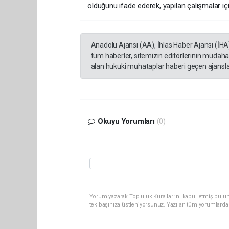
olduğunu ifade ederek, yapılan çalışmalar iç
Anadolu Ajansı (AA), İhlas Haber Ajansı (İHA
tüm haberler, sitemizin editörlerinin müdaha
alan hukuki muhataplar haberi geçen ajanslar
Okuyu Yorumları
(0)
Yorum yazarak Topluluk Kuralları’nı kabul etmiş bulun
tek başınıza üstleniyorsunuz. Yazılan tüm yorumlarda