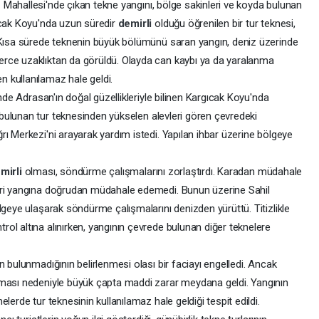
n
Mahallesi'nde çıkan tekne yangını, bölge sakinleri ve koyda bulunan
ıcak Koyu'nda uzun süredir
demirli
olduğu öğrenilen bir tur teknesi,
 Kısa sürede teknenin büyük bölümünü saran yangın, deniz üzerinde
rce uzaklıktan da görüldü. Olayda can kaybı ya da yaralanma
 kullanılamaz hale geldi.
inde Adrasan'ın doğal güzellikleriyle bilinen Kargıcak Koyu'nda
bulunan tur teknesinden yükselen alevleri gören çevredeki
ı Merkezi'ni arayarak yardım istedi. Yapılan ihbar üzerine bölgeye
mirli
olması, söndürme çalışmalarını zorlaştırdı. Karadan müdahale
eri yangına doğrudan müdahale edemedi. Bunun üzerine Sahil
lgeye ulaşarak söndürme çalışmalarını denizden yürüttü. Titizlikle
ol altına alınırken, yangının çevrede bulunan diğer teknelere
n bulunmadığının belirlenmesi olası bir faciayı engelledi. Ancak
rması nedeniyle büyük çapta maddi zarar meydana geldi. Yangının
lerde tur teknesinin kullanılamaz hale geldiği tespit edildi.