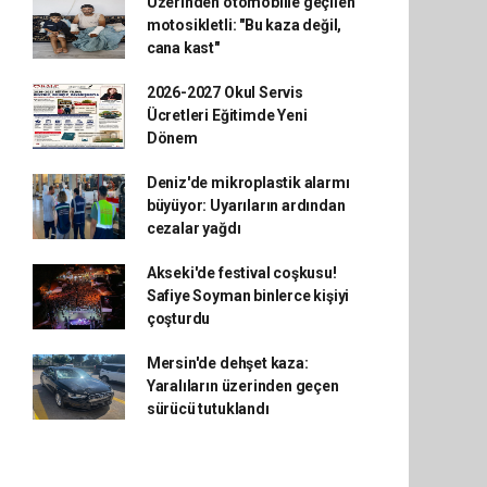
Üzerinden otomobille geçilen
motosikletli: "Bu kaza değil,
cana kast"
2026-2027 Okul Servis
Ücretleri Eğitimde Yeni
Dönem
Deniz'de mikroplastik alarmı
büyüyor: Uyarıların ardından
cezalar yağdı
Akseki'de festival coşkusu!
Safiye Soyman binlerce kişiyi
çoşturdu
Mersin'de dehşet kaza:
Yaralıların üzerinden geçen
sürücü tutuklandı