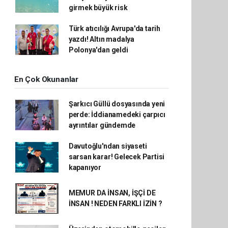
girmek büyük risk
Türk atıcılığı Avrupa'da tarih
yazdı! Altın madalya
Polonya'dan geldi
En Çok Okunanlar
Şarkıcı Güllü dosyasında yeni
perde: İddianamedeki çarpıcı
ayrıntılar gündemde
Davutoğlu'ndan siyaseti
sarsan karar! Gelecek Partisi
kapanıyor
MEMUR DA İNSAN, İŞÇİ DE
İNSAN ! NEDEN FARKLI İZİN ?