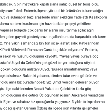
ılabilecek. 5 bin metrekare kapalı alana sahip güzel bir tesis oldu.
iyorum." dedi. Erdemir, ilçenin yöresel bir ürününün bulunmadığını
t ve sulanabilir bazı arazilerde mısır ekildiğini ifade etti. Kesikköprü
ama sistemi kurulması için hazırladıkları projeyi yetkililere
 yapılırsa bölgede çok geniş bir alanın sulu tarıma açılacağını
izden gelen gayreti gösteriyoruz. İnşallah bunu da başarabilirsek tarım
Yine yakın zamanda 2 bin ton sıcak asfalt aldık. Katkılarından
K Parti Milletvekili Ramazan Can'a teşekkür ediyorum." Erdemir,
da sakin ve huzurlu olduğunu kaydetti. "Yavaş yavaş buraya göç
ustafa Uluyol da Çelebi'nin çok güzel bir yer olduğunu söyledi.
n çok iyi olduğunu anlatan Uluyol, "Burada misafirhanemiz veya
çıkta kalmaz. Baktın ki yabancı, elinden tutar evine götürür ve
r oldu ama biz burada nöbetçiyiz. Şimdi yeniden gelenler oluyor.
u. İlçe sakinlerinden Necati Yakut ise Çelebi'nin fazla göç
biri olduğunu dile getirdi. Üç oğlundan ikisinin Ankara'da yaşadığını
ldı. Eşim ve rahatsız kız çocuğumla yaşıyoruz. 3 yıldır bir kıpırdanma
çay ocağı işleten Osman Özbağ da ilçede son yıllarda gelişmeler