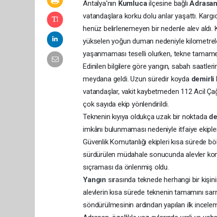
Antalya'nın
Kumluca
ilçesine bağlı
Adrasa
vatandaşlara korku dolu anlar yaşattı. Karg
henüz belirlenemeyen bir nedenle alev aldı.
yükselen yoğun duman nedeniyle kilometrele
yaşanmaması teselli olurken, tekne tamamen
Edinilen bilgilere göre yangın, sabah saatler
meydana geldi. Uzun süredir koyda
demirli
vatandaşlar, vakit kaybetmeden 112 Acil Çağr
çok sayıda ekip yönlendirildi.
Teknenin kıyıya oldukça uzak bir noktada
de
imkânı bulunmaması nedeniyle itfaiye ekipl
Güvenlik Komutanlığı ekipleri kısa sürede bö
sürdürülen müdahale sonucunda alevler kontr
sıçraması da önlenmiş oldu.
Yangın
sırasında teknede herhangi bir kişini
alevlerin kısa sürede teknenin tamamını sa
söndürülmesinin ardından yapılan ilk inceleme