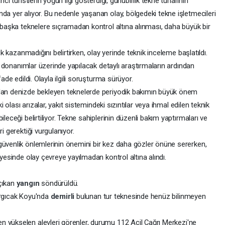
cı turistlerin yoğun ilgi gösterdiği, günübirlik tekne turlarının
da yer alıyor. Bu nedenle yaşanan olay, bölgedeki tekne işletmecileri
n başka teknelere sıçramadan kontrol altına alınması, daha büyük bir
lik kazanmadığını belirtirken, olay yerinde teknik inceleme başlatıldı.
nik donanımlar üzerinde yapılacak detaylı araştırmaların ardından
ade edildi. Olayla ilgili soruşturma sürüyor.
adan denizde bekleyen teknelerde periyodik bakımın büyük önem
ki olası arızalar, yakıt sistemindeki sızıntılar veya ihmal edilen teknik
leceği belirtiliyor. Tekne sahiplerinin düzenli bakım yaptırmaları ve
i gerektiği vurgulanıyor.
güvenlik önlemlerinin önemini bir kez daha gözler önüne sererken,
ayesinde olay çevreye yayılmadan kontrol altına alındı.
 çıkan
yangın
söndürüldü.
argıcak Koyu'nda
demirli
bulunan tur teknesinde henüz bilinmeyen
n yükselen alevleri görenler, durumu 112 Acil Çağrı Merkezi'ne