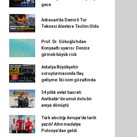
gece
Adrasan'da Demirli Tur
Teknesi Alevlere Teslim Oldu
Prof. Dr. Gökoğlu'ndan
Konyaaltı uyarısı: Denize
girmek büyük risk
Antalya Büyükşehir
soruşturmasında flaş
gelişme: İki isim gözaltında
34 yıllık evlat hasreti
Anıtkabir'de umut dolu bir
anıya dönüştü
Türk atıcılığı Avrupa'da tarih
yazdı! Altın madalya
Polonya'dan geldi