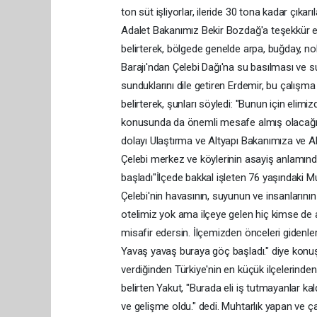
ton süt işliyorlar, ileride 30 tona kadar çıkar
Adalet Bakanımız Bekir Bozdağ'a teşekkür ed
belirterek, bölgede genelde arpa, buğday, nohu
Barajı'ndan Çelebi Dağı'na su basılması ve sul
sunduklarını dile getiren Erdemir, bu çalışma
belirterek, şunları söyledi: "Bunun için elim
konusunda da önemli mesafe almış olacağız. 
dolayı Ulaştırma ve Altyapı Bakanımıza ve A
Çelebi merkez ve köylerinin asayiş anlamın
başladı"İlçede bakkal işleten 76 yaşındaki M
Çelebi'nin havasının, suyunun ve insanlarını
otelimiz yok ama ilçeye gelen hiç kimse de a
misafir edersin. İlçemizden önceleri gidenle
Yavaş yavaş buraya göç başladı." diye konuşt
verdiğinden Türkiye'nin en küçük ilçelerinden 
belirten Yakut, "Burada eli iş tutmayanlar ka
ve gelişme oldu." dedi. Muhtarlık yapan ve 