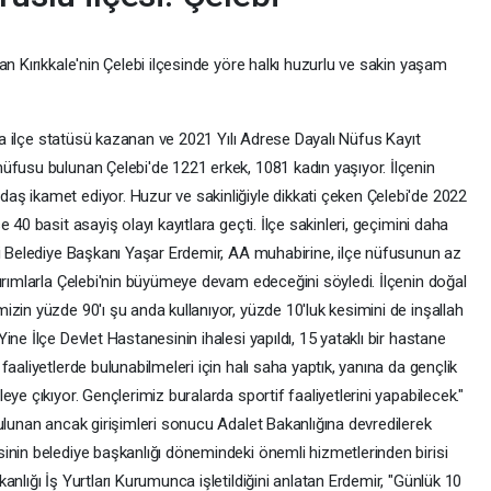
an Kırıkkale'nin Çelebi ilçesinde yöre halkı huzurlu ve sakin yaşam
nda ilçe statüsü kazanan ve 2021 Yılı Adrese Dayalı Nüfus Kayıt
üfusu bulunan Çelebi'de 1221 erkek, 1081 kadın yaşıyor. İlçenin
ş ikamet ediyor. Huzur ve sakinliğiyle dikkati çeken Çelebi'de 2022
40 basit asayiş olayı kayıtlara geçti. İlçe sakinleri, geçimini daha
bi Belediye Başkanı Yaşar Erdemir, AA muhabirine, ilçe nüfusunun az
ırımlarla Çelebi'nin büyümeye devam edeceğini söyledi. İlçenin doğal
zin yüzde 90'ı şu anda kullanıyor, yüzde 10'luk kesimini de inşallah
ne İlçe Devlet Hastanesinin ihalesi yapıldı, 15 yataklı bir hastane
aaliyetlerde bulunabilmeleri için halı saha yaptık, yanına da gençlik
ye çıkıyor. Gençlerimiz buralarda sportif faaliyetlerini yapabilecek."
ulunan ancak girişimleri sonucu Adalet Bakanlığına devredilerek
inin belediye başkanlığı dönemindeki önemli hizmetlerinden birisi
nlığı İş Yurtları Kurumunca işletildiğini anlatan Erdemir, "Günlük 10