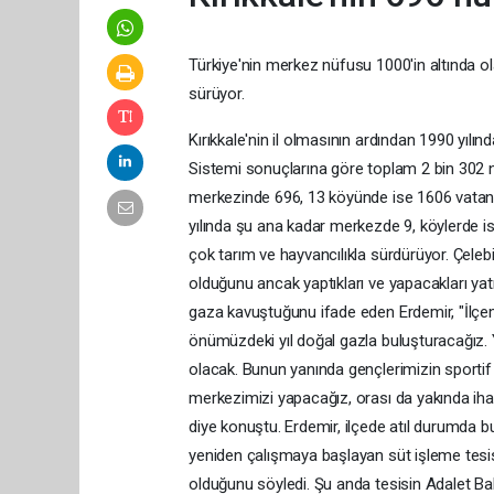
Türkiye'nin merkez nüfusu 1000'in altında ol
sürüyor.
Kırıkkale'nin il olmasının ardından 1990 yılı
Sistemi sonuçlarına göre toplam 2 bin 302 n
merkezinde 696, 13 köyünde ise 1606 vatanda
yılında şu ana kadar merkezde 9, köylerde ise 
çok tarım ve hayvancılıkla sürdürüyor. Çele
olduğunu ancak yaptıkları ve yapacakları yat
gaza kavuştuğunu ifade eden Erdemir, "İlçemi
önümüzdeki yıl doğal gazla buluşturacağız. Yi
olacak. Bunun yanında gençlerimizin sportif f
merkezimizi yapacağız, orası da yakında ihale
diye konuştu. Erdemir, ilçede atıl durumda b
yeniden çalışmaya başlayan süt işleme tesis
olduğunu söyledi. Şu anda tesisin Adalet Baka