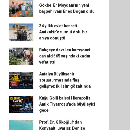
Gökbel Er Meydanı'nın yeni
başpehlivanı Enes Doğan oldu
34 yıllık evlat hasreti
Anıtkabir'de umut dolu bir
anıya dönüştü
Bahçeye devrilen kamyonet
can aldı! 65 yaşındaki kadın
vefat etti
Antalya Büyükşehir
soruşturmasında flaş
gelişme: İki isim gözaltında
Kuğu Gölü balesi Hierapolis
Antik Tiyatrosu'nda büyüleyici
gece
Prof. Dr. Gökoğlu'ndan
Konyaaltı uyarısı: Denize