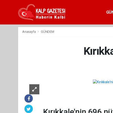
GÜ
Anasayfa
GÜNDEM
Kırıkk
Kırıkkale'nin 696 nü