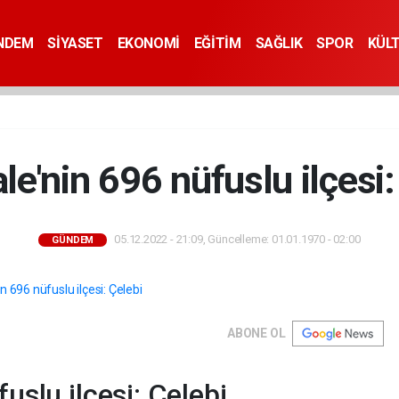
NDEM
SİYASET
EKONOMİ
EĞİTİM
SAĞLIK
SPOR
KÜL
ale'nin 696 nüfuslu ilçesi:
05.12.2022 - 21:09, Güncelleme: 01.01.1970 - 02:00
GÜNDEM
ABONE OL
fuslu ilçesi: Çelebi