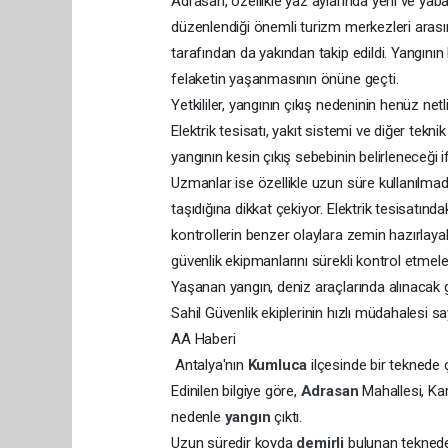
Adrasan, özellikle yaz aylarında yerli ve yaban
düzenlendiği önemli turizm merkezleri arasın
tarafından da yakından takip edildi. Yangını
felaketin yaşanmasının önüne geçti.
Yetkililer, yangının çıkış nedeninin henüz net
Elektrik tesisatı, yakıt sistemi ve diğer tek
yangının kesin çıkış sebebinin belirleneceği if
Uzmanlar ise özellikle uzun süre kullanılm
taşıdığına dikkat çekiyor. Elektrik tesisatında
kontrollerin benzer olaylara zemin hazırlayabi
güvenlik ekipmanlarını sürekli kontrol etmeler
Yaşanan yangın, deniz araçlarında alınacak 
Sahil Güvenlik ekiplerinin hızlı müdahalesi s
AA Haberi
Antalya'nın
Kumluca
ilçesinde bir teknede
Edinilen bilgiye göre,
Adrasan
Mahallesi, K
nedenle
yangın
çıktı.
Uzun süredir koyda
demirli
bulunan teknede