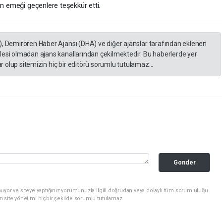
in emeği geçenlere teşekkür etti.
), Demirören Haber Ajansı (DHA) ve diğer ajanslar tarafından eklenen
lesi olmadan ajans kanallarından çekilmektedir. Bu haberlerde yer
 olup sitemizin hiç bir editörü sorumlu tutulamaz...
Gonder
uyor ve siteye yaptığınız yorumunuzla ilgili doğrudan veya dolaylı tüm sorumluluğu
n site yönetimi hiçbir şekilde sorumlu tutulamaz.