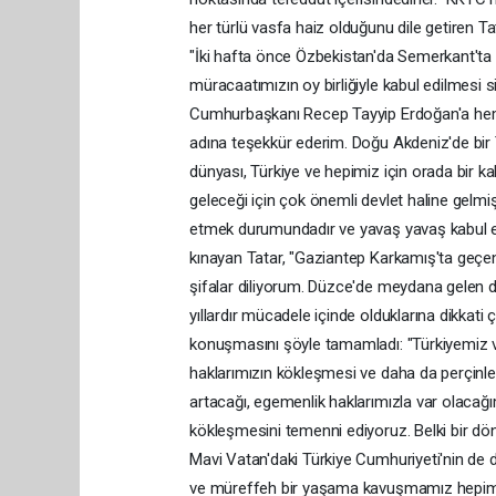
her türlü vasfa haiz olduğunu dile getiren Ta
"İki hafta önce Özbekistan'da Semerkant'ta T
müracaatımızın oy birliğiyle kabul edilmesi
Cumhurbaşkanı Recep Tayyip Erdoğan'a hem T
adına teşekkür ederim. Doğu Akdeniz'de bir 
dünyası, Türkiye ve hepimiz için orada bir 
geleceği için çok önemli devlet haline gelmi
etmek durumundadır ve yavaş yavaş kabul ediy
kınayan Tatar, "Gaziantep Karkamış'ta geçen 
şifalar diliyorum. Düzce'de meydana gelen dep
yıllardır mücadele içinde olduklarına dikkati 
konuşmasını şöyle tamamladı: "Türkiyemiz v
haklarımızın kökleşmesi ve daha da perçinleş
artacağı, egemenlik haklarımızla var olac
kökleşmesini temenni ediyoruz. Belki bir dö
Mavi Vatan'daki Türkiye Cumhuriyeti'nin de
ve müreffeh bir yaşama kavuşmamız hepimizin 