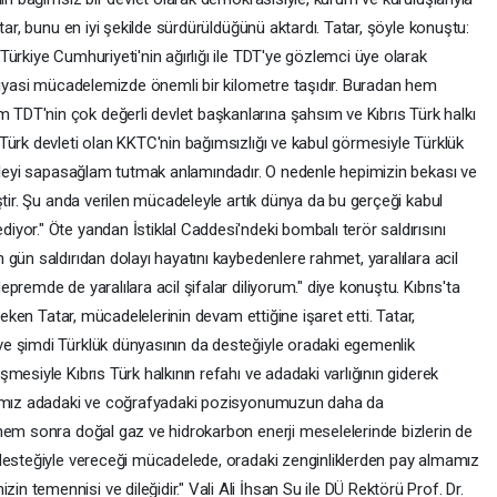
tar, bunu en iyi şekilde sürdürüldüğünü aktardı. Tatar, şöyle konuştu:
ürkiye Cumhuriyeti'nin ağırlığı ile TDT'ye gözlemci üye olarak
 siyasi mücadelemizde önemli bir kilometre taşıdır. Buradan hem
DT'nin çok değerli devlet başkanlarına şahsım ve Kıbrıs Türk halkı
Türk devleti olan KKTC'nin bağımsızlığı ve kabul görmesiyle Türklük
kaleyi sapasağlam tutmak anlamındadır. O nedenle hepimizin bekası ve
ştir. Şu anda verilen mücadeleyle artık dünya da bu gerçeği kabul
or." Öte yandan İstiklal Caddesi'ndeki bombalı terör saldırısını
gün saldırıdan dolayı hayatını kaybedenlere rahmet, yaralılara acil
remde de yaralılara acil şifalar diliyorum." diye konuştu. Kıbrıs'ta
çeken Tatar, mücadelelerinin devam ettiğine işaret etti. Tatar,
e şimdi Türklük dünyasının da desteğiyle oradaki egemenlik
mesiyle Kıbrıs Türk halkının refahı ve adadaki varlığının giderek
ağımız adadaki ve coğrafyadaki pozisyonumuzun daha da
nem sonra doğal gaz ve hidrokarbon enerji meselelerinde bizlerin de
 desteğiyle vereceği mücadelede, oradaki zenginliklerden pay almamız
temennisi ve dileğidir." Vali Ali İhsan Su ile DÜ Rektörü Prof. Dr.