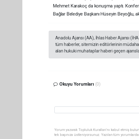
Mehmet Karakoç da konuşma yaptı. Konferansa
Bağlar Belediye Başkanı Hüseyin Beyoğlu, ak
Anadolu Ajansı (AA), İhlas Haber Ajansı (İHA
tüm haberler, sitemizin editörlerinin müdaha
alan hukuki muhataplar haberi geçen ajanslar
Okuyu Yorumları
(0)
Yorum yazarak Topluluk Kuralları’nı kabul etmiş bulun
tek başınıza üstleniyorsunuz. Yazılan tüm yorumlarda