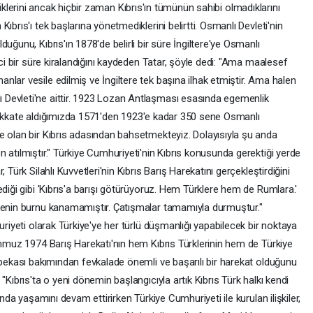
 ettiklerini ancak hiçbir zaman Kıbrıs'ın tümünün sahibi olmadıklarını
ıbrıs'ı tek başlarına yönetmediklerini belirtti. Osmanlı Devleti'nin
uğunu, Kıbrıs'ın 1878'de belirli bir süre İngiltere'ye Osmanlı
ici bir süre kiralandığını kaydeden Tatar, şöyle dedi: "Ama maalesef
lar vesile edilmiş ve İngiltere tek başına ilhak etmiştir. Ama halen
Devleti'ne aittir. 1923 Lozan Antlaşması esasında egemenlik
hi dikkate aldığımızda 1571'den 1923'e kadar 350 sene Osmanlı
e olan bir Kıbrıs adasından bahsetmekteyiz. Dolayısıyla şu anda
 atılmıştır." Türkiye Cumhuriyeti'nin Kıbrıs konusunda gerektiği yerde
 Türk Silahlı Kuvvetleri'nin Kıbrıs Barış Harekatını gerçekleştirdiğini
ediği gibi 'Kıbrıs'a barışı götürüyoruz. Hem Türklere hem de Rumlara.'
msenin burnu kanamamıştır. Çatışmalar tamamıyla durmuştur."
uriyeti olarak Türkiye'ye her türlü düşmanlığı yapabilecek bir noktaya
emmuz 1974 Barış Harekatı'nın hem Kıbrıs Türklerinin hem de Türkiye
 bekası bakımından fevkalade önemli ve başarılı bir harekat olduğunu
"Kıbrıs'ta o yeni dönemin başlangıcıyla artık Kıbrıs Türk halkı kendi
ında yaşamını devam ettirirken Türkiye Cumhuriyeti ile kurulan ilişkiler,