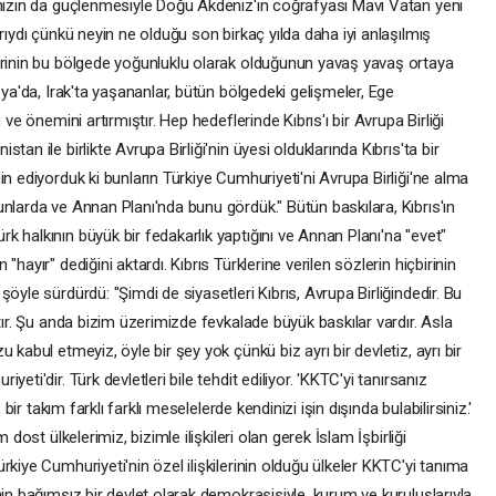
ımızın da güçlenmesiyle Doğu Akdeniz'in coğrafyası Mavi Vatan yeni
rıydı çünkü neyin ne olduğu son birkaç yılda daha iyi anlaşılmış
erinin bu bölgede yoğunluklu olarak olduğunun yavaş yavaş ortaya
bya'da, Irak'ta yaşananlar, bütün bölgedeki gelişmeler, Ege
 ve önemini artırmıştır. Hep hedeflerinde Kıbrıs'ı bir Avrupa Birliği
an ile birlikte Avrupa Birliği'nin üyesi olduklarında Kıbrıs'ta bir
n ediyorduk ki bunların Türkiye Cumhuriyeti'ni Avrupa Birliği'ne alma
nlarda ve Annan Planı'nda bunu gördük." Bütün baskılara, Kıbrıs'ın
 halkının büyük bir fedakarlık yaptığını ve Annan Planı'na "evet"
hayır" dediğini aktardı. Kıbrıs Türklerine verilen sözlerin hiçbirinin
öyle sürdürdü: "Şimdi de siyasetleri Kıbrıs, Avrupa Birliğindedir. Bu
tır. Şu anda bizim üzerimizde fevkalade büyük baskılar vardır. Asla
 kabul etmeyiz, öyle bir şey yok çünkü biz ayrı bir devletiz, ayrı bir
eti'dir. Türk devletleri bile tehdit ediliyor. 'KKTC'yi tanırsanız
 bir takım farklı farklı meselelerde kendinizi işin dışında bulabilirsiniz.'
 dost ülkelerimiz, bizimle ilişkileri olan gerek İslam İşbirliği
kiye Cumhuriyeti'nin özel ilişkilerinin olduğu ülkeler KKTC'yi tanıma
nin bağımsız bir devlet olarak demokrasisiyle, kurum ve kuruluşlarıyla