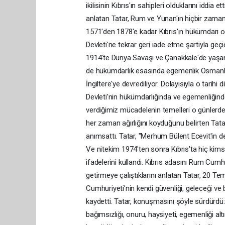
ikilisinin Kıbrıs'ın sahipleri olduklarını iddia
anlatan Tatar, Rum ve Yunan'ın hiçbir zaman K
1571'den 1878'e kadar Kıbrıs'ın hükümdarı old
Devleti'ne tekrar geri iade etme şartıyla geç
1914'te Dünya Savaşı ve Çanakkale'de yaşanan
de hükümdarlık esasında egemenlik Osmanlı 
İngiltere'ye devrediliyor. Dolayısıyla o tari
Devleti'nin hükümdarlığında ve egemenliğind
verdiğimiz mücadelenin temelleri o günlerden
her zaman ağırlığını koyduğunu belirten Tatar,
anımsattı. Tatar, "Merhum Bülent Ecevit'in d
Ve nitekim 1974'ten sonra Kıbrıs'ta hiç ki
ifadelerini kullandı. Kıbrıs adasını Rum Cumh
getirmeye çalıştıklarını anlatan Tatar, 20 T
Cumhuriyeti'nin kendi güvenliği, geleceği ve
kaydetti. Tatar, konuşmasını şöyle sürdürdü: 
bağımsızlığı, onuru, haysiyeti, egemenliği alt