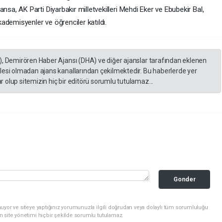
, AK Parti Diyarbakır milletvekilleri Mehdi Eker ve Ebubekir Bal,
ademisyenler ve öğrenciler katıldı.
), Demirören Haber Ajansı (DHA) ve diğer ajanslar tarafından eklenen
lesi olmadan ajans kanallarından çekilmektedir. Bu haberlerde yer
 olup sitemizin hiç bir editörü sorumlu tutulamaz...
Gonder
uyor ve siteye yaptığınız yorumunuzla ilgili doğrudan veya dolaylı tüm sorumluluğu
n site yönetimi hiçbir şekilde sorumlu tutulamaz.