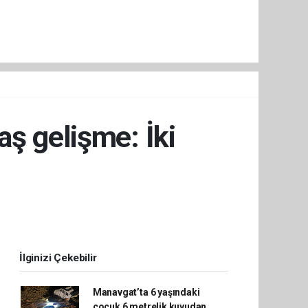
ş gelişme: İki
İlginizi Çekebilir
Manavgat’ta 6 yaşındaki
çocuk 6 metrelik kuyudan