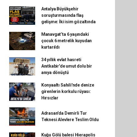
Antalya Büyükşehir
soruşturmasında flaş
gelişme: İki isim gözaltında
Manavgat’ta 6 yaşındaki
çocuk 6 metrelik kuyudan
kurtarıldı
34 yıllık evlat hasreti
Anıtkabir'de umut dolu bir
anıya dönüştü
Konyaaltı Sahili'nde denize
girenlerin korkulu rüyası:
Hırsızlar
Adrasan'da Demirli Tur
Teknesi Alevlere Teslim Oldu
Kuğu Gölü balesi Hierapolis