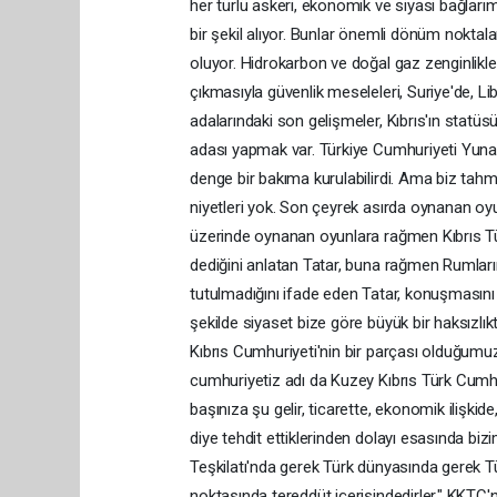
her türlü askeri, ekonomik ve siyasi bağlar
bir şekil alıyor. Bunlar önemli dönüm noktala
oluyor. Hidrokarbon ve doğal gaz zenginlikl
çıkmasıyla güvenlik meseleleri, Suriye'de, Li
adalarındaki son gelişmeler, Kıbrıs'ın statüsü
adası yapmak var. Türkiye Cumhuriyeti Yunanist
denge bir bakıma kurulabilirdi. Ama biz tahmi
niyetleri yok. Son çeyrek asırda oynanan oyu
üzerinde oynanan oyunlara rağmen Kıbrıs Türk
dediğini anlatan Tatar, buna rağmen Rumların "
tutulmadığını ifade eden Tatar, konuşmasını ş
şekilde siyaset bize göre büyük bir haksızlık
Kıbrıs Cumhuriyeti'nin bir parçası olduğumuzu
cumhuriyetiz adı da Kuzey Kıbrıs Türk Cumhuriy
başınıza şu gelir, ticarette, ekonomik ilişkide,
diye tehdit ettiklerinden dolayı esasında bizim
Teşkilatı'nda gerek Türk dünyasında gerek Tür
noktasında tereddüt içerisindedirler." KKTC'