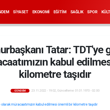
NDEM
SİYASET
EKONOMİ
EĞİTİM
SAĞLIK
SPOR
KÜL
başkanı Tatar: TDT'ye 
caatımızın kabul edilmes
kilometre taşıdır
23.11.2022 - 19:02, Güncelleme: 01.01.1970 - 02:00
GÜNDEM