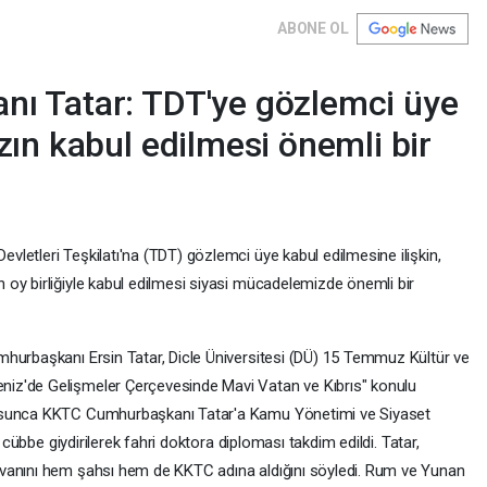
ABONE OL
ı Tatar: TDT'ye gözlemci üye
ın kabul edilmesi önemli bir
letleri Teşkilatı'na (TDT) gözlemci üye kabul edilmesine ilişkin,
oy birliğiyle kabul edilmesi siyasi mücadelemizde önemli bir
hurbaşkanı Ersin Tatar, Dicle Üniversitesi (DÜ) 15 Temmuz Kültür ve
iz'de Gelişmeler Çerçevesinde Mavi Vatan ve Kıbrıs" konulu
tosunca KKTC Cumhurbaşkanı Tatar'a Kamu Yönetimi ve Siyaset
, cübbe giydirilerek fahri doktora diploması takdim edildi. Tatar,
vanını hem şahsı hem de KKTC adına aldığını söyledi. Rum ve Yunan