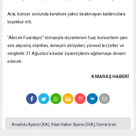
Arar, konser sonunda kendisini yalnız bırakmayan katılımcılara
teşekkür etti.
"Ailecek Fuardayız" temasıyla düzenlenen fuar, konserlerin yanı
sıra alışveriş stantları, deneyim atölyeleri, yöresel lezzetler ve
sergilerle 31 Ağustos'a kadar ziyaretçilerini ağırlamaya devam
edecek.
K.MARAŞ HABERİ
Anadolu Ajansı (AA), İhlas Haber Ajansı (İHA), Demirören
Haber Ajansı (DHA) ve diğer ajanslar tarafından eklenen tüm