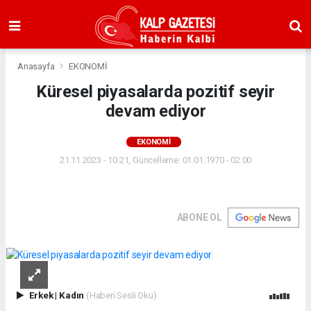
Anasayfa
EKONOMİ
Küresel piyasalarda pozitif seyir
devam ediyor
EKONOMİ
21.11.2023 - 10:21, Güncelleme: 01.01.1970 - 02:00
ABONE OL
Erkek
|
Kadın
(Haberi Sesli Oku)