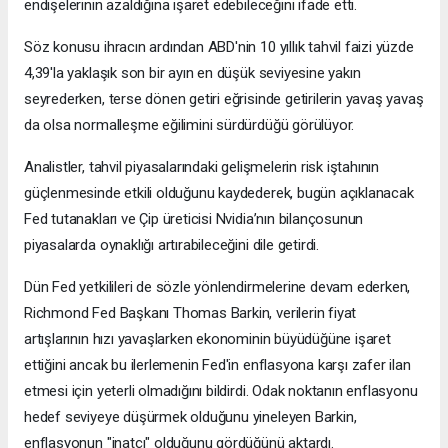
endişelerinin azaldığına işaret edebileceğini ifade etti.
Söz konusu ihracın ardından ABD'nin 10 yıllık tahvil faizi yüzde
4,39'la yaklaşık son bir ayın en düşük seviyesine yakın
seyrederken, terse dönen getiri eğrisinde getirilerin yavaş yavaş
da olsa normalleşme eğilimini sürdürdüğü görülüyor.
Analistler, tahvil piyasalarındaki gelişmelerin risk iştahının
güçlenmesinde etkili olduğunu kaydederek, bugün açıklanacak
Fed tutanakları ve Çip üreticisi Nvidia’nın bilançosunun
piyasalarda oynaklığı artırabileceğini dile getirdi.
Dün Fed yetkilileri de sözle yönlendirmelerine devam ederken,
Richmond Fed Başkanı Thomas Barkin, verilerin fiyat
artışlarının hızı yavaşlarken ekonominin büyüdüğüne işaret
ettiğini ancak bu ilerlemenin Fed'in enflasyona karşı zafer ilan
etmesi için yeterli olmadığını bildirdi. Odak noktanın enflasyonu
hedef seviyeye düşürmek olduğunu yineleyen Barkin,
enflasyonun "inatçı" olduğunu gördüğünü aktardı.