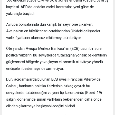
500 endeksi yüzde 0,74 ve Dow Jones endeksi yüzde 0,58 artış
kaydetti. ABD'de endeks vadeli kontratlar, yeni güne de
yükselişle başladı.
Avrupa borsalarında dün karışık bir seyir öne çıkarken,
Avrupa'nın en büyük ticari ortaklarından Çin'deki gelişmeler
varlık fiyatlarını olumsuz etkilemeyi sürdürüyor.
Öte yandan Avrupa Merkez Bankası'nın (ECB) uzun bir süre
politika faizlerini bu seviyelerde tutacağına yönelik beklentilerin
güçlenmesi bölgede yavaşlayan ekonomik aktiviteye yönelik
endişeleri beslemeye devam ediyor.
Dün, açıklamalarda bulunan ECB üyesi Francois Villeroy de
Galhau, bankanın politika faizlerinin birkaç çeyrek bu
seviyelerde tutabileceğini ve yeni tip koronavirüs (Kovid-19)
salgını döneminde alınan varlıkların beklenenden daha önce
elinden çıkarmaya başlayabileceğini bildirdi.