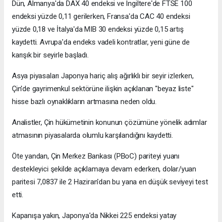
Dün, Almanya'da DAX 40 endeksi ve İngiltere'de FTSE 100
endeksi yüzde 0,11 gerilerken, Fransa'da CAC 40 endeksi
yüzde 0,18 ve İtalya'da MIB 30 endeksi yüzde 0,15 artış
kaydetti. Avrupa'da endeks vadeli kontratlar, yeni güne de
karışık bir seyirle başladı.
Asya piyasaları Japonya hariç alış ağırlıklı bir seyir izlerken,
Çin'de gayrimenkul sektörüne ilişkin açıklanan "beyaz liste"
hisse bazlı oynaklıkların artmasına neden oldu.
Analistler, Çin hükümetinin konunun çözümüne yönelik adımlar
atmasının piyasalarda olumlu karşılandığını kaydetti.
Öte yandan, Çin Merkez Bankası (PBoC) pariteyi yuanı
destekleyici şekilde açıklamaya devam ederken, dolar/yuan
paritesi 7,0837 ile 2 Haziran'dan bu yana en düşük seviyeyi test
etti.
Kapanışa yakın, Japonya'da Nikkei 225 endeksi yatay