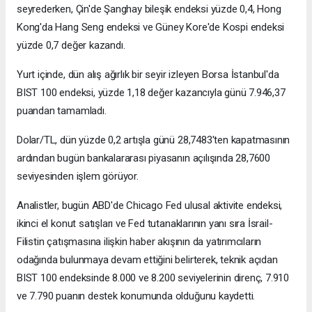
seyrederken, Çin'de Şanghay bileşik endeksi yüzde 0,4, Hong
Kong'da Hang Seng endeksi ve Güney Kore'de Kospi endeksi
yüzde 0,7 değer kazandı.
Yurt içinde, dün alış ağırlık bir seyir izleyen Borsa İstanbul'da
BIST 100 endeksi, yüzde 1,18 değer kazancıyla günü 7.946,37
puandan tamamladı.
Dolar/TL, dün yüzde 0,2 artışla günü 28,7483'ten kapatmasının
ardından bugün bankalararası piyasanın açılışında 28,7600
seviyesinden işlem görüyor.
Analistler, bugün ABD'de Chicago Fed ulusal aktivite endeksi,
ikinci el konut satışları ve Fed tutanaklarının yanı sıra İsrail-
Filistin çatışmasına ilişkin haber akışının da yatırımcıların
odağında bulunmaya devam ettiğini belirterek, teknik açıdan
BIST 100 endeksinde 8.000 ve 8.200 seviyelerinin direnç, 7.910
ve 7.790 puanın destek konumunda olduğunu kaydetti.