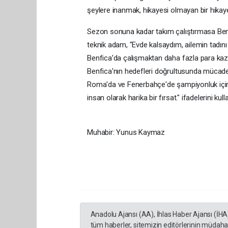
şeylere inanmak, hikayesi olmayan bir hikaye
Sezon sonuna kadar takım çalıştırmasa Benf
teknik adam, "Evde kalsaydım, ailemin tadın
Benfica’da çalışmaktan daha fazla para ka
Benfica'nın hedefleri doğrultusunda mücad
Roma'da ve Fenerbahçe'de şampiyonluk için
insan olarak harika bir fırsat." ifadelerini kull
Muhabir: Yunus Kaymaz
Anadolu Ajansı (AA), İhlas Haber Ajansı (İHA
tüm haberler, sitemizin editörlerinin müdaha