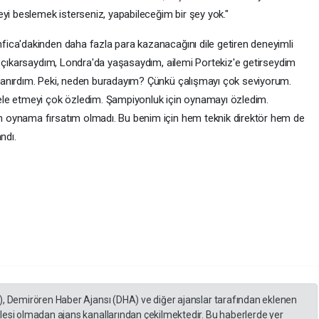
yi beslemek isterseniz, yapabileceğim bir şey yok."
ica'dakinden daha fazla para kazanacağını dile getiren deneyimli
ı çıkarsaydım, Londra'da yaşasaydım, ailemi Portekiz'e getirseydim
zanırdım. Peki, neden buradayım? Çünkü çalışmayı çok seviyorum.
ele etmeyi çok özledim. Şampiyonluk için oynamayı özledim.
 oynama fırsatım olmadı. Bu benim için hem teknik direktör hem de
andı.
), Demirören Haber Ajansı (DHA) ve diğer ajanslar tarafından eklenen
lesi olmadan ajans kanallarından çekilmektedir. Bu haberlerde yer