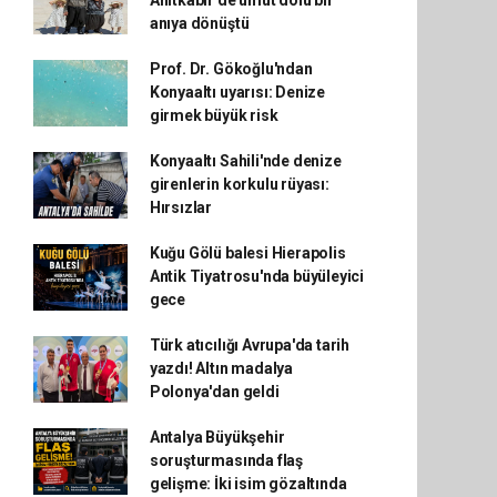
Anıtkabir'de umut dolu bir
anıya dönüştü
Prof. Dr. Gökoğlu'ndan
Konyaaltı uyarısı: Denize
girmek büyük risk
Konyaaltı Sahili'nde denize
girenlerin korkulu rüyası:
Hırsızlar
Kuğu Gölü balesi Hierapolis
Antik Tiyatrosu'nda büyüleyici
gece
Türk atıcılığı Avrupa'da tarih
yazdı! Altın madalya
Polonya'dan geldi
Antalya Büyükşehir
soruşturmasında flaş
gelişme: İki isim gözaltında