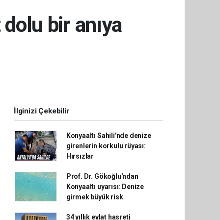
 dolu bir anıya
İlginizi Çekebilir
Konyaaltı Sahili'nde denize
girenlerin korkulu rüyası:
Hırsızlar
Prof. Dr. Gökoğlu'ndan
Konyaaltı uyarısı: Denize
girmek büyük risk
34 yıllık evlat hasreti