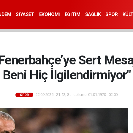
NDEM
SİYASET
EKONOMİ
EĞİTİM
SAĞLIK
SPOR
KÜL
Fenerbahçe’ye Sert Mesaj
Beni Hiç İlgilendirmiyor"
22.09.2025 - 21:42, Güncelleme: 01.01.1970 - 02:00
SPOR