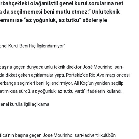
rbahçe’deki olağanüstü genel kurul sorularına net
 ya da seçilmemesi beni mutlu etmez.” Ünlü teknik
emini ise “az yoğunluk, az tutku” sözleriyle
el Kurul Beni Hiç İlgilendirmiyor”
n başına geçen dünyaca ünlü teknik direktör José Mourinho, sarı-
ında dikkat çeken açıklamalar yaptı. Portekiz’de Rio Ave maçı öncesi
bahçe seçimleri beni ilgilendirmiyor. Ali Koç’un yeniden seçilip
m kısa sürdü, az yoğunluk, az tutku vardı” ifadelerini kullandı.
el kurulla ilgili açıklama
nfica'nın başına geçen Jose Mourinho, sarı-lacivertli kulübün