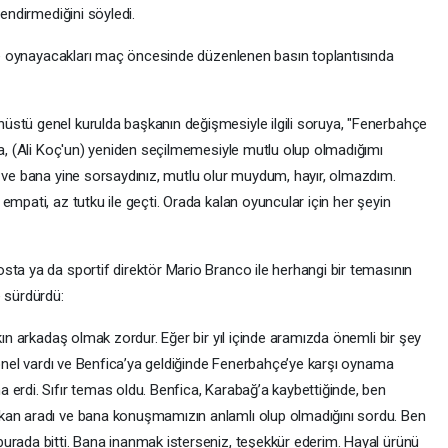
lendirmediğini söyledi.
 ile oynayacakları maç öncesinde düzenlenen basın toplantısında
üstü genel kurulda başkanın değişmesiyle ilgili soruya, "Fenerbahçe
na, (Ali Koç'un) yeniden seçilmemesiyle mutlu olup olmadığımı
ı ve bana yine sorsaydınız, mutlu olur muydum, hayır, olmazdım.
empati, az tutku ile geçti. Orada kalan oyuncular için her şeyin
sta ya da sportif direktör Mario Branco ile herhangi bir temasının
e sürdürdü:
kın arkadaş olmak zordur. Eğer bir yıl içinde aramızda önemli bir şey
syonel vardı ve Benfica’ya geldiğinde Fenerbahçe’ye karşı oynama
 erdi. Sıfır temas oldu. Benfica, Karabağ’a kaybettiğinde, ben
kan aradı ve bana konuşmamızın anlamlı olup olmadığını sordu. Ben
urada bitti. Bana inanmak isterseniz, teşekkür ederim. Hayal ürünü