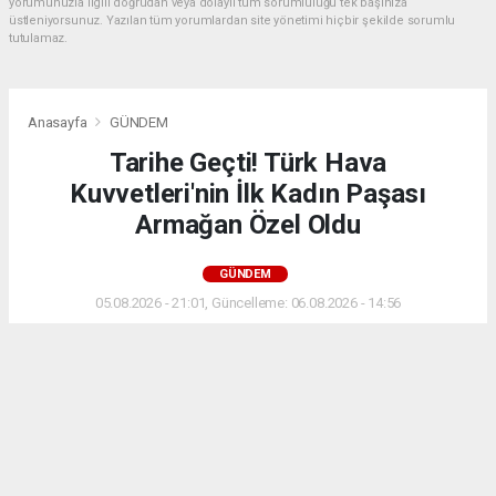
yorumunuzla ilgili doğrudan veya dolaylı tüm sorumluluğu tek başınıza
üstleniyorsunuz. Yazılan tüm yorumlardan site yönetimi hiçbir şekilde sorumlu
tutulamaz.
Anasayfa
GÜNDEM
Tarihe Geçti! Türk Hava
Kuvvetleri'nin İlk Kadın Paşası
Armağan Özel Oldu
GÜNDEM
05.08.2026 - 21:01, Güncelleme: 06.08.2026 - 14:56
Yüksek Askeri Şûra kararlarıyla Tuğgeneral
rütbesine yükselen Armağan Özel, Türk Hava
Kuvvetleri tarihinde bir ilke imza atarak yeni bir
dönemin kapısını araladı.