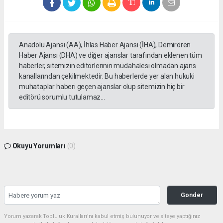
Anadolu Ajansı (AA), İhlas Haber Ajansı (İHA), Demirören
Haber Ajansı (DHA) ve diğer ajanslar tarafından eklenen tüm
haberler, sitemizin editörlerinin müdahalesi olmadan ajans
kanallarından çekilmektedir. Bu haberlerde yer alan hukuki
muhataplar haberi geçen ajanslar olup sitemizin hiç bir
editörü sorumlu tutulamaz...
Okuyu Yorumları
(0)
Gonder
Yorum yazarak Topluluk Kuralları’nı kabul etmiş bulunuyor ve siteye yaptığınız