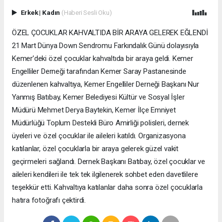
Erkek
|
Kadın
(Haberi Sesli Oku)
ÖZEL ÇOCUKLAR KAHVALTIDA BİR ARAYA GELEREK EĞLENDİ
21 Mart Dünya Down Sendromu Farkındalık Günü dolayısıyla
Kemer’deki özel çocuklar kahvaltıda bir araya geldi. Kemer
Engelliler Derneği tarafından Kemer Saray Pastanesinde
düzenlenen kahvaltıya, Kemer Engelliler Derneği Başkanı Nur
Yanmış Batıbay, Kemer Belediyesi Kültür ve Sosyal İşler
Müdürü Mehmet Derya Baytekin, Kemer İlçe Emniyet
Müdürlüğü Toplum Destekli Büro Amirliği polisleri, dernek
üyeleri ve özel çocuklar ile aileleri katıldı. Organizasyona
katılanlar, özel çocuklarla bir araya gelerek güzel vakit
geçirmeleri sağlandı. Dernek Başkanı Batıbay, özel çocuklar ve
aileleri kendileri ile tek tek ilgilenerek sohbet eden davetlilere
teşekkür etti. Kahvaltıya katılanlar daha sonra özel çocuklarla
hatıra fotoğrafı çektirdi.