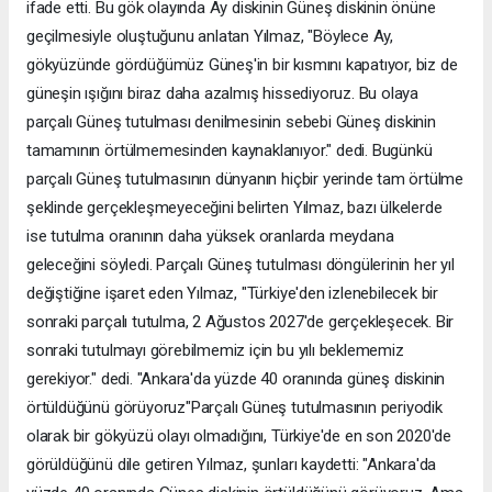
ifade etti. Bu gök olayında Ay diskinin Güneş diskinin önüne
geçilmesiyle oluştuğunu anlatan Yılmaz, "Böylece Ay,
gökyüzünde gördüğümüz Güneş'in bir kısmını kapatıyor, biz de
güneşin ışığını biraz daha azalmış hissediyoruz. Bu olaya
parçalı Güneş tutulması denilmesinin sebebi Güneş diskinin
tamamının örtülmemesinden kaynaklanıyor." dedi. Bugünkü
parçalı Güneş tutulmasının dünyanın hiçbir yerinde tam örtülme
şeklinde gerçekleşmeyeceğini belirten Yılmaz, bazı ülkelerde
ise tutulma oranının daha yüksek oranlarda meydana
geleceğini söyledi. Parçalı Güneş tutulması döngülerinin her yıl
değiştiğine işaret eden Yılmaz, "Türkiye'den izlenebilecek bir
sonraki parçalı tutulma, 2 Ağustos 2027'de gerçekleşecek. Bir
sonraki tutulmayı görebilmemiz için bu yılı beklememiz
gerekiyor." dedi. "Ankara'da yüzde 40 oranında güneş diskinin
örtüldüğünü görüyoruz"Parçalı Güneş tutulmasının periyodik
olarak bir gökyüzü olayı olmadığını, Türkiye'de en son 2020'de
görüldüğünü dile getiren Yılmaz, şunları kaydetti: "Ankara'da