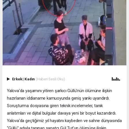
Erkek
|
Kadın
(Haberi Sesli Oku)
Yalova'da yaşamını yitiren şarkıcı Güllü'nün ölümüne ilişkin
hazırlanan iddianame kamuoyunda geniş yankı uyandırdı.
Soruşturma dosyasına giren teknik incelemeler, tanık
anlatımları ve dijital bulgular davaya yeni bir boyut kazandırdı.
Yalova'da geçtiğimiz yıl hayatını kaybeden ve sahne dünyasında
"Güllü" adıyla tanınan sanatçı Gül Tut'un ölümüne ilişkin