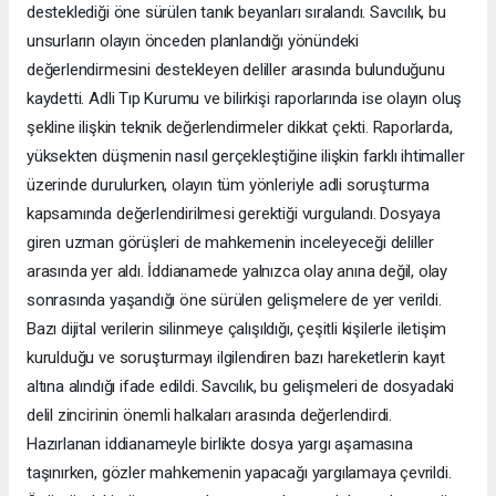
desteklediği öne sürülen tanık beyanları sıralandı. Savcılık, bu
unsurların olayın önceden planlandığı yönündeki
değerlendirmesini destekleyen deliller arasında bulunduğunu
kaydetti. Adli Tıp Kurumu ve bilirkişi raporlarında ise olayın oluş
şekline ilişkin teknik değerlendirmeler dikkat çekti. Raporlarda,
yüksekten düşmenin nasıl gerçekleştiğine ilişkin farklı ihtimaller
üzerinde durulurken, olayın tüm yönleriyle adli soruşturma
kapsamında değerlendirilmesi gerektiği vurgulandı. Dosyaya
giren uzman görüşleri de mahkemenin inceleyeceği deliller
arasında yer aldı. İddianamede yalnızca olay anına değil, olay
sonrasında yaşandığı öne sürülen gelişmelere de yer verildi.
Bazı dijital verilerin silinmeye çalışıldığı, çeşitli kişilerle iletişim
kurulduğu ve soruşturmayı ilgilendiren bazı hareketlerin kayıt
altına alındığı ifade edildi. Savcılık, bu gelişmeleri de dosyadaki
delil zincirinin önemli halkaları arasında değerlendirdi.
Hazırlanan iddianameyle birlikte dosya yargı aşamasına
taşınırken, gözler mahkemenin yapacağı yargılamaya çevrildi.