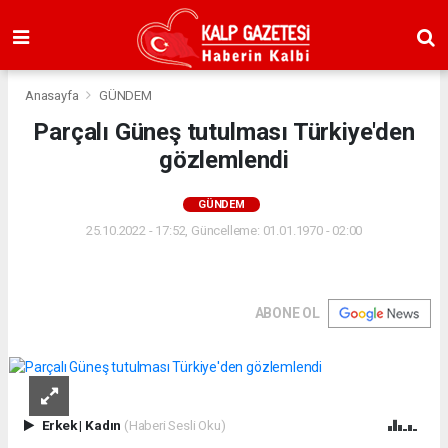
Anasayfa
GÜNDEM
Parçalı Güneş tutulması Türkiye'den
gözlemlendi
GÜNDEM
25.10.2022 - 17:52, Güncelleme: 01.01.1970 - 02:00
ABONE OL
Erkek
|
Kadın
(Haberi Sesli Oku)