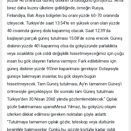
yüzde 40 oranında Güneş diskinin örtüldüğünü görüyoruz. Ama
biraz daha kuzey ülkelere gidildiğinde, örneğin Rusya,
Finlandiya, Batı Asya bölgeleri bu oranı yüzde 60-70 oranında
izleyecek. Türkiye'de saat 13:54'te en yüksek oran olan yüzde
40 civarında güneş diski kapanmış olacak. Saat 12:39'da
başlayan parçalı güneş tutulması 15:08'de sona erecek. Güneş
diskinin yüzde 40'ı kapanmış olsa da gökyüzünde parlaklıkta
veya sıcaklıkta çok ciddi değişiklik hissetmeyeceğimiz için çoğu
insan bu gök olayının farkına varmıyor. Fark edilebilmesi için
güneş diskinin yüzde 95'inin kapanması gerekiyor. Dolayısıyla
güneşe bakmayan insanlar, bu gök olayını bugün
hissetmeyecek. Tam Güneş tutulması, Ay'ın tamamen Güneş'i
örtmesiyle gerçekleşiyor. Bir sonraki tam Güneş tutulması
Türkiye'den 30 Nisan 2060 yılında gözlemlenebilecek." Çıplak
gözle bakılmaması uyarısıMesut Yılmaz, bu gökyüzü olayını
izlerken dikkat edilmesi gereken noktaları şöyle anlattı:
"Tutulmaya tamamen çıplak gözle, teleskop veya dürbünle
kesinlikle bakmasınlar. Çünkü bu, gözde körlüğe kadar ciddi