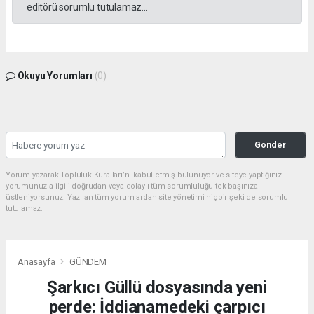
editörü sorumlu tutulamaz...
Okuyu Yorumları
(0)
Gonder
Yorum yazarak Topluluk Kuralları’nı kabul etmiş bulunuyor ve siteye yaptığınız
yorumunuzla ilgili doğrudan veya dolaylı tüm sorumluluğu tek başınıza
üstleniyorsunuz. Yazılan tüm yorumlardan site yönetimi hiçbir şekilde sorumlu
tutulamaz.
Anasayfa
GÜNDEM
Şarkıcı Güllü dosyasında yeni
perde: İddianamedeki çarpıcı