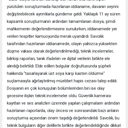
yürütülen soruşturmada hazırlanan iddianame, davanın seyrini
değiştirebilecek ayrıntılarla gündeme geldi. Yaklaşık 11 ay süren
kapsamlı soruşturmanın ardından tamamlanan dosya, şimdi
mahkemenin değerlendirmesine sunulurken, iddianamede yer
verilen tespitler kamuoyunda merak uyandırdı. Savcılık
tarafından hazırlanan iddianamede, olayın yalnızca yüksekten
düşme vakası olarak değerlendirilmediği, teknik incelemeler,
bilirkişi raporları, tanık ifadeleri ve dijital verilerin birlikte ele
alındığı belirtildi. Elde edilen bulgular doğrultusunda şüpheli
hakkında "tasarlayarak üst soya karşı kasten öldürme"
suçlamasıyla ağırlaştırılmış müebbet hapis cezası talep edildi.
Dosyanın en çok konuşulan bölümlerinden biri ise olay
gecesine ilişkin teknik incelemeler oldu. Güvenlik kamerası
kayıtları ve ses analizleri üzerinde yapılan çalışmaların ardından
hazırlanan raporlarda, olay öncesi ve sonrasındaki bazı anların
soruşturma açısından önem taşıdığı değerlendirildi. Savcılık, bu
teknik bulguların diğer delillerle birlikte değerlendirildiğinde dikkat