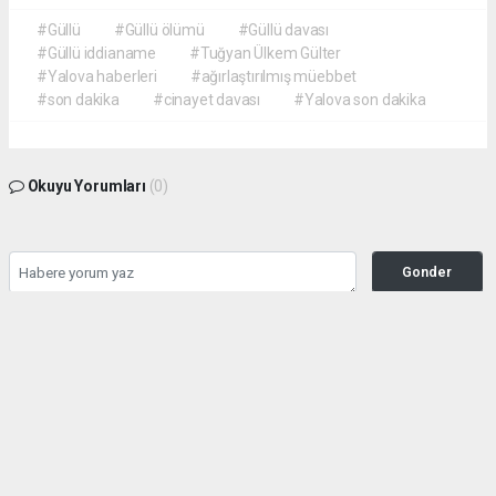
#Güllü
#Güllü ölümü
#Güllü davası
#Güllü iddianame
#Tuğyan Ülkem Gülter
#Yalova haberleri
#ağırlaştırılmış müebbet
#son dakika
#cinayet davası
#Yalova son dakika
Okuyu Yorumları
(0)
Gonder
Yorum yazarak Topluluk Kuralları’nı kabul etmiş bulunuyor ve siteye yaptığınız
yorumunuzla ilgili doğrudan veya dolaylı tüm sorumluluğu tek başınıza
üstleniyorsunuz. Yazılan tüm yorumlardan site yönetimi hiçbir şekilde sorumlu
tutulamaz.