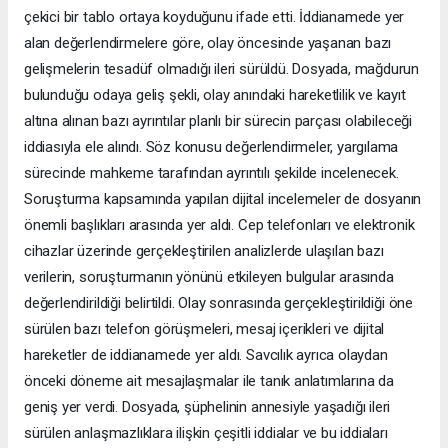
çekici bir tablo ortaya koyduğunu ifade etti. İddianamede yer
alan değerlendirmelere göre, olay öncesinde yaşanan bazı
gelişmelerin tesadüf olmadığı ileri sürüldü. Dosyada, mağdurun
bulunduğu odaya geliş şekli, olay anındaki hareketlilik ve kayıt
altına alınan bazı ayrıntılar planlı bir sürecin parçası olabileceği
iddiasıyla ele alındı. Söz konusu değerlendirmeler, yargılama
sürecinde mahkeme tarafından ayrıntılı şekilde incelenecek.
Soruşturma kapsamında yapılan dijital incelemeler de dosyanın
önemli başlıkları arasında yer aldı. Cep telefonları ve elektronik
cihazlar üzerinde gerçekleştirilen analizlerde ulaşılan bazı
verilerin, soruşturmanın yönünü etkileyen bulgular arasında
değerlendirildiği belirtildi. Olay sonrasında gerçekleştirildiği öne
sürülen bazı telefon görüşmeleri, mesaj içerikleri ve dijital
hareketler de iddianamede yer aldı. Savcılık ayrıca olaydan
önceki döneme ait mesajlaşmalar ile tanık anlatımlarına da
geniş yer verdi. Dosyada, şüphelinin annesiyle yaşadığı ileri
sürülen anlaşmazlıklara ilişkin çeşitli iddialar ve bu iddiaları