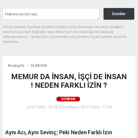
Gonder
Yorum yazarak Topluluk Kuralları’nı kabul etmiş bulunuyor ve siteye yaptığınız
yorumunuzla ilgili doğrudan veya dolaylı tüm sorumluluğu tek başınıza
üstleniyorsunuz. Yazılan tüm yorumlardan site yönetimi hiçbir şekilde sorumlu
tutulamaz.
Anasayfa
GÜNDEM
MEMUR DA İNSAN, İŞÇİ DE İNSAN
! NEDEN FARKLI İZİN ?
GÜNDEM
23.07.2026 - 16:19, Güncelleme: 23.07.2026 - 17:39
Aynı Acı, Aynı Sevinç; Peki Neden Farklı İzin