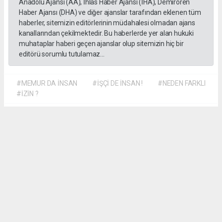
Anadolu Ajansı (AA), İhlas Haber Ajansı (İHA), Demirören
Haber Ajansı (DHA) ve diğer ajanslar tarafından eklenen tüm
haberler, sitemizin editörlerinin müdahalesi olmadan ajans
kanallarından çekilmektedir. Bu haberlerde yer alan hukuki
muhataplar haberi geçen ajanslar olup sitemizin hiç bir
editörü sorumlu tutulamaz...
#MEMUR DA İNSAN
#İŞÇİ DE İNSAN !
#NEDEN FARKLI
#İZİN ?
Dilber KÖSE
dilber@kalpgazetesi.com
Okuyu Yorumları
(0)