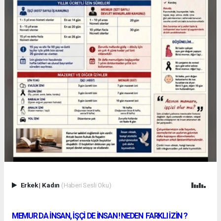
Erkek
|
Kadın
(Haberi Sesli Oku)
MEMUR DA İNSAN, İŞÇİ DE İNSAN ! NEDEN FARKLI İZİN ?