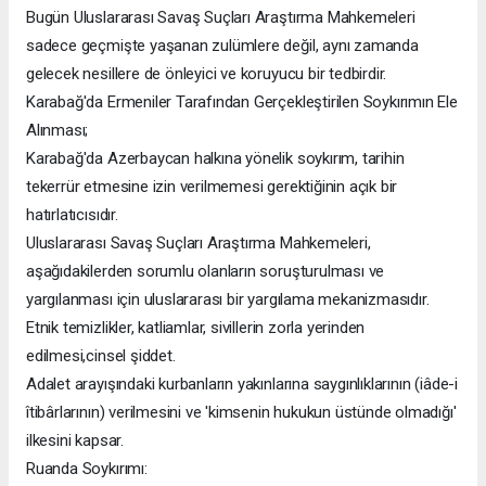
Bugün Uluslararası Savaş Suçları Araştırma Mahkemeleri
sadece geçmişte yaşanan zulümlere değil, aynı zamanda
gelecek nesillere de önleyici ve koruyucu bir tedbirdir.
Karabağ'da Ermeniler Tarafından Gerçekleştirilen Soykırımın Ele
Alınması;
Karabağ'da Azerbaycan halkına yönelik soykırım, tarihin
tekerrür etmesine izin verilmemesi gerektiğinin açık bir
hatırlatıcısıdır.
Uluslararası Savaş Suçları Araştırma Mahkemeleri,
aşağıdakilerden sorumlu olanların soruşturulması ve
yargılanması için uluslararası bir yargılama mekanizmasıdır.
Etnik temizlikler, katliamlar, sivillerin zorla yerinden
edilmesi,cinsel şiddet.
Adalet arayışındaki kurbanların yakınlarına saygınlıklarının (iâde-i
îtibârlarının) verilmesini ve 'kimsenin hukukun üstünde olmadığı'
ilkesini kapsar.
Ruanda Soykırımı: