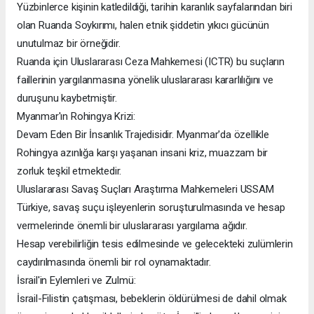
Yüzbinlerce kişinin katledildiği, tarihin karanlık sayfalarından biri
olan Ruanda Soykırımı, halen etnik şiddetin yıkıcı gücünün
unutulmaz bir örneğidir.
Ruanda için Uluslararası Ceza Mahkemesi (ICTR) bu suçların
faillerinin yargılanmasına yönelik uluslararası kararlılığını ve
duruşunu kaybetmiştir.
Myanmar'ın Rohingya Krizi:
Devam Eden Bir İnsanlık Trajedisidir. Myanmar'da özellikle
Rohingya azınlığa karşı yaşanan insani kriz, muazzam bir
zorluk teşkil etmektedir.
Uluslararası Savaş Suçları Araştırma Mahkemeleri USSAM
Türkiye, savaş suçu işleyenlerin soruşturulmasında ve hesap
vermelerinde önemli bir uluslararası yargılama ağıdır.
Hesap verebilirliğin tesis edilmesinde ve gelecekteki zulümlerin
caydırılmasında önemli bir rol oynamaktadır.
İsrail'in Eylemleri ve Zulmü:
İsrail-Filistin çatışması, bebeklerin öldürülmesi de dahil olmak