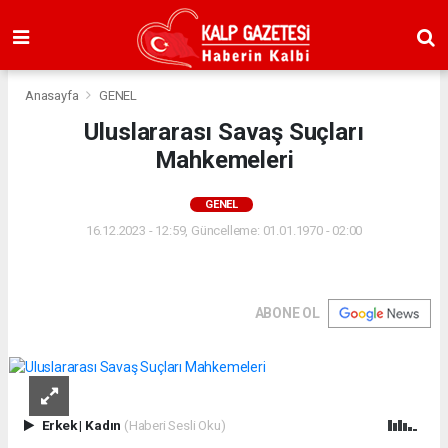
Anasayfa
GENEL
Uluslararası Savaş Suçları
Mahkemeleri
GENEL
16.12.2023 - 12:59, Güncelleme: 01.01.1970 - 02:00
ABONE OL
Erkek
|
Kadın
(Haberi Sesli Oku)