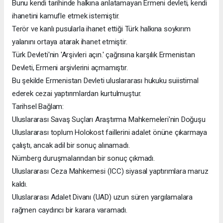
Bunu kendi tarihinde halkına anlatamayan Ermeni devleti, kendi
ihanetini kamufle etmek istemiştir.
Terör ve kanlı pusularla ihanet ettiği Türk halkına soykırım
yalanını ortaya atarak ihanet etmiştir.
Türk Devleti'nin 'Arşivleri açın.' çağrısına karşılık Ermenistan
Devleti, Ermeni arşivlerini açmamıştır.
Bu şekilde Ermenistan Devleti uluslararası hukuku suiistimal
ederek cezai yaptırımlardan kurtulmuştur.
Tarihsel Bağlam:
Uluslararası Savaş Suçları Araştırma Mahkemeleri'nin Doğuşu
Uluslararası toplum Holokost faillerini adalet önüne çıkarmaya
çalıştı, ancak adil bir sonuç alınamadı.
Nürnberg duruşmalarından bir sonuç çıkmadı.
Uluslararası Ceza Mahkemesi (ICC) siyasal yaptırımlara maruz
kaldı.
Uluslararası Adalet Divanı (UAD) uzun süren yargılamalara
rağmen caydırıcı bir karara varamadı.