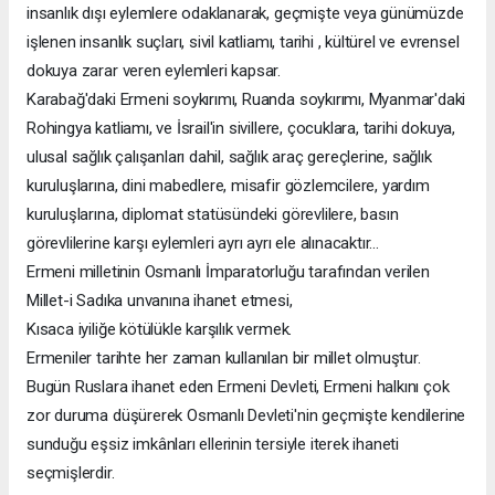
insanlık dışı eylemlere odaklanarak, geçmişte veya günümüzde
işlenen insanlık suçları, sivil katliamı, tarihi , kültürel ve evrensel
dokuya zarar veren eylemleri kapsar.
Karabağ'daki Ermeni soykırımı, Ruanda soykırımı, Myanmar'daki
Rohingya katliamı, ve İsrail'in sivillere, çocuklara, tarihi dokuya,
ulusal sağlık çalışanları dahil, sağlık araç gereçlerine, sağlık
kuruluşlarına, dini mabedlere, misafir gözlemcilere, yardım
kuruluşlarına, diplomat statüsündeki görevlilere, basın
görevlilerine karşı eylemleri ayrı ayrı ele alınacaktır...
Ermeni milletinin Osmanlı İmparatorluğu tarafından verilen
Millet-i Sadıka unvanına ihanet etmesi,
Kısaca iyiliğe kötülükle karşılık vermek.
Ermeniler tarihte her zaman kullanılan bir millet olmuştur.
Bugün Ruslara ihanet eden Ermeni Devleti, Ermeni halkını çok
zor duruma düşürerek Osmanlı Devleti'nin geçmişte kendilerine
sunduğu eşsiz imkânları ellerinin tersiyle iterek ihaneti
seçmişlerdir.