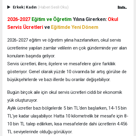
Erkek
|
Kadın
(Haberi Sesli Oku)
2026-2027
Eğitim ve Öğretim
Yılına Girerken:
Okul
Servis Ücretleri
ve
Eğitimde Yeni Dönem
2026-2027 eğitim ve öğretim yılına hazırlanırken, okul servis
ücretlerine yapılan zamlar velilerin en çok gündeminde yer alan
konuların başında geliyor.
Servis ücretleri; illere, ilçelere ve mesafelere göre farklılık
gösteriyor. Genel olarak yüzde 10 civarında bir artış görülse de
büyükşehirlerde ve bazı illerde bu oranlar değişebiliyor.
Bugün birçok aile için okul servis ücretleri ciddi bir ekonomik
yük oluşturuyor.
Aylık ücretler bazı bölgelerde 5 bin TL'den başlarken, 14-15 bin
TL'ye kadar ulaşabiliyor. Hatta 10 kilometrelik bir mesafe için 8-
10 bin TL talep edilirken, kısa mesafelerde dahi ücretlerin 4.456
TL seviyelerinde olduğu görülüyor.