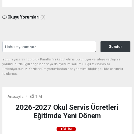
Okuyu Yorumları
(0)
Gonder
Yorum yazarak Topluluk Kuralları’nı kabul etmiş bulunuyor ve siteye yaptığınız
yorumunuzla ilgili doğrudan veya dolaylı tüm sorumluluğu tek başınıza
üstleniyorsunuz. Yazılan tüm yorumlardan site yönetimi hiçbir şekilde sorumlu
tutulamaz.
Anasayfa
EĞİTİM
2026-2027 Okul Servis Ücretleri
Eğitimde Yeni Dönem
EĞİTİM