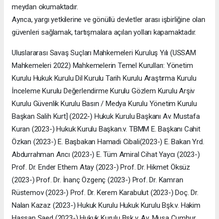
meydan okumaktadır.
Ayrıca, yargı yetkilerine ve gönüllü devletler arası işbirliğine olan
güvenleri sağlamak, tartışmalara açılan yolları kapamaktadır.
Uluslararası Savaş Suçları Mahkemeleri Kuruluş Yılı (USSAM
Mahkemeleri 2022) Mahkemelerin Temel Kurulları: Yönetim
Kurulu Hukuk Kurulu Dil Kurulu Tarih Kurulu Araştırma Kurulu
İnceleme Kurulu Değerlendirme Kurulu Gözlem Kurulu Arşiv
Kurulu Güvenlik Kurulu Basın / Medya Kurulu Yönetim Kurulu
Başkan Salih Kurt] (2022-) Hukuk Kurulu Başkanı Av. Mustafa
Kuran (2023-) Hukuk Kurulu Başkan.v. TBMM E. Başkanı Cahit
Özkan (2023-) E. Başbakan Hamadi Cibali(2023-) E. Bakan Yrd.
Abdurrahman Arıcı (2023-) E. Tüm Amiral Cihat Yaycı (2023-)
Prof. Dr. Ender Ethem Atay (2023-) Prof. Dr. Hikmet Öksüz
(2023-) Prof. Dr. İnanç Özgenç (2023-) Prof. Dr. Kamran
Rüstemov (2023-) Prof. Dr. Kerem Karabulut (2023-) Doç. Dr.
Nalan Kazaz (2023-) Hukuk Kurulu Hukuk Kurulu Bşk.v. Hakim
Hassan Saed (2023-) Hukuk Kurulu Bşk.v. Av. Musa Cumhur