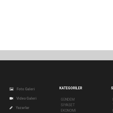
KATEGORİLER
S
Foto Galeri
Video Galeri
GÜNDEM
SİYASET
Yazarlar
EKONOMİ