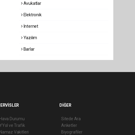
Avukatlar
Elektronik
İnternet
Yazılım
Barlar
ERVİSLER
DİĞER
Hava Durumu
Sitede Ara
YYol ve Trafik
Anketler
Namaz Vakitleri
Biyografiler