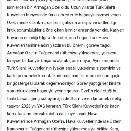
isimlerden biri Armağan Özel oldu. Uzun yıllardır Türk Silahlı
Kuvvetleri bünyesinde farklı görevlerde başarıyla hizmet veren
Özel, mesleki birikimi, disiplinli çalışma anlayışı ve üstlendiği
kritik sorumluluklarla öne çıkan isimler arasında yer aldı. Kariyeri
boyunca edindiği bilgi ve tecrübe, onu bugün Türk Hava
Kuvvetleri tarihine adını yazdıran bu önemli göreve taşıdı.
Armağan Özel'in Tuğgeneral rütbesine yükselmesi, yalnızca
bireysel bir kariyer başarısı olarak görülmüyor. Aynı zamanda
Türk Silahlı Kuvvetleri'nin liyakat esaslı yükselme sisteminin ve
kadın personelin komuta kademelerindeki artan rolünün güçlü
bir göstergesi olarak değerlendiriliyor. Görev yaptığı her birlikte
sorumluluklarını başarıyla yerine getiren Özel'in elde ettiği bu
tarihi başarı, genç subaylar için de ilham veren bir örnek niteliği
taşıyor. 2026 yılı YAŞ kararları, Türk Silahlı Kuvvetleri'nde kadın
komutanların temsilini daha da ileriye taşıdı. Hava
Kuvvetleri'nde Armağan Özel'in, Hava Kuvvetleri'nde ise Özlem
Karapınar'ın Tuğgeneral rütbesine yükselmesiyle birlikte Kara,