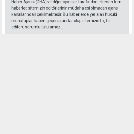
Haber Ajansı (DHA) ve diğer ajanslar tarafından eklenen tüm
haberler, sitemizin editörlerinin müdahalesi olmadan ajans
kanallarından çekilmektedir. Bu haberlerde yer alan hukuki
muhataplar haberi geçen ajanslar olup sitemizin hiç bir
editörü sorumlu tutulamaz...
#Yüksek askeri şüra
#Tuğgeneral rütbe
#Türk kara kuvvetleri
#tarihe geçti
#paşa
#Armağan Özel
#Hava küvvetleri
#
Okuyu Yorumları
(0)
Gonder
Yorum yazarak Topluluk Kuralları’nı kabul etmiş bulunuyor ve siteye yaptığınız
yorumunuzla ilgili doğrudan veya dolaylı tüm sorumluluğu tek başınıza
üstleniyorsunuz. Yazılan tüm yorumlardan site yönetimi hiçbir şekilde sorumlu
tutulamaz.