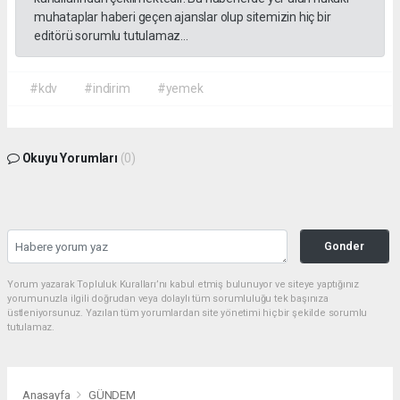
muhataplar haberi geçen ajanslar olup sitemizin hiç bir
editörü sorumlu tutulamaz...
#kdv
#indirim
#yemek
Okuyu Yorumları
(0)
Gonder
Yorum yazarak Topluluk Kuralları’nı kabul etmiş bulunuyor ve siteye yaptığınız
yorumunuzla ilgili doğrudan veya dolaylı tüm sorumluluğu tek başınıza
üstleniyorsunuz. Yazılan tüm yorumlardan site yönetimi hiçbir şekilde sorumlu
tutulamaz.
Anasayfa
GÜNDEM