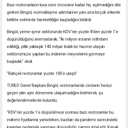
Bazı restoranların kısa süre öncesine kadar hiç açılmadığını dile
getiren Bingöl, normalleşme adımlarının yanı sıra birçok etkenle
birlikte sektörde hareketliliğin başladığını bildirdi.
Bingöl, yeme-içme sektöründe KDV'nin yüzde 8'den yüzde 1'e
düşürüldüğünü anımsatarak, "İki milyon insanın istihdam
edildiği, yıllık yaklaşık 140 milyar liralık bir hacme ulaşan
sektörümüze yapılan bu indirimin meyvelerini görmeye
başladık." dedi.
"Bahçeli restoranlar yüzde 100'e ulaştı"
TÜRES Genel Başkanı Bingöl, restoranlarda ciroların henüz
geçen yılın aynı dönemine ulaşamadığını belirterek, şu
değerlendirmelerde bulundu:
"KDV'nin yüzde 1'e düşürülmesi sonrası bazı restoranlar bu
indirimi fiyatlarına yansıtırken, bazıları da pandemi sürecindeki
kayıpları nedeniyle yapmayı düşündüğü zammı iptal etti. Kapalı