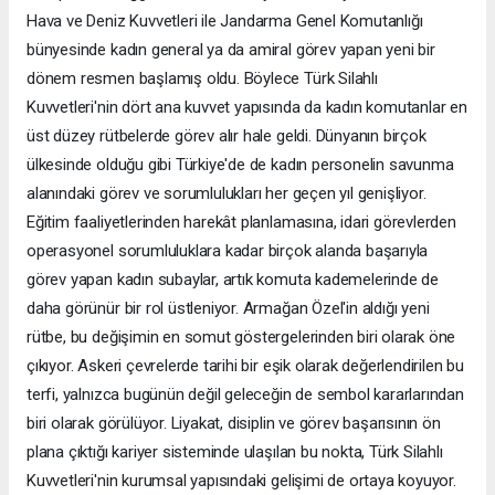
Hava ve Deniz Kuvvetleri ile Jandarma Genel Komutanlığı
bünyesinde kadın general ya da amiral görev yapan yeni bir
dönem resmen başlamış oldu. Böylece Türk Silahlı
Kuvvetleri'nin dört ana kuvvet yapısında da kadın komutanlar en
üst düzey rütbelerde görev alır hale geldi. Dünyanın birçok
ülkesinde olduğu gibi Türkiye'de de kadın personelin savunma
alanındaki görev ve sorumlulukları her geçen yıl genişliyor.
Eğitim faaliyetlerinden harekât planlamasına, idari görevlerden
operasyonel sorumluluklara kadar birçok alanda başarıyla
görev yapan kadın subaylar, artık komuta kademelerinde de
daha görünür bir rol üstleniyor. Armağan Özel'in aldığı yeni
rütbe, bu değişimin en somut göstergelerinden biri olarak öne
çıkıyor. Askeri çevrelerde tarihi bir eşik olarak değerlendirilen bu
terfi, yalnızca bugünün değil geleceğin de sembol kararlarından
biri olarak görülüyor. Liyakat, disiplin ve görev başarısının ön
plana çıktığı kariyer sisteminde ulaşılan bu nokta, Türk Silahlı
Kuvvetleri'nin kurumsal yapısındaki gelişimi de ortaya koyuyor.