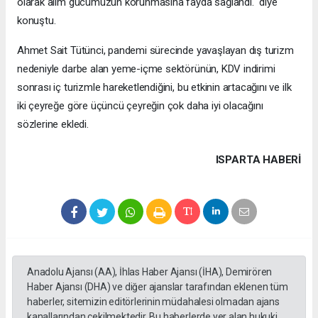
olarak alım gücümüzün korunmasına fayda sağlandı." diye
konuştu.
Ahmet Sait Tütünci, pandemi sürecinde yavaşlayan dış turizm
nedeniyle darbe alan yeme-içme sektörünün, KDV indirimi
sonrası iç turizmle hareketlendiğini, bu etkinin artacağını ve ilk
iki çeyreğe göre üçüncü çeyreğin çok daha iyi olacağını
sözlerine ekledi.
ISPARTA HABERİ
Anadolu Ajansı (AA), İhlas Haber Ajansı (İHA), Demirören
Haber Ajansı (DHA) ve diğer ajanslar tarafından eklenen tüm
haberler, sitemizin editörlerinin müdahalesi olmadan ajans
kanallarından çekilmektedir. Bu haberlerde yer alan hukuki