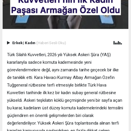
Erkek
|
Kadın
(Haberi Sesli Oku)
Türk Silahlı Kuvvetleri, 2026 yılı Yüksek Askeri Şûra (YAŞ)
kararlarıyla sadece komuta kademesinde yeni
görevlendirmelere değil, aynı zamanda tarihe geçecek bir ilke
de tanıklık etti. Kara Havacı Kurmay Albay Armağan Özel'in
Tuğgeneral rütbesine terfi etmesiyle birlikte Türk Hava
Kuvvetleri tarihinde ilk kez bir kadın subay general rütbesine
yükseldi. Askeri teşkilatın köklü geçmişinde yeni bir sayfa açan
bu karar, kadınların üst düzey komuta kademelerindeki temsilini
güçlendiren en önemli gelişmelerden biri olarak
değerlendiriliyor. Yüksek Askeri Şûra toplantısında alınan terfi
kararları kamuoyuyla paylaşılırken, en fazla dikkat çeken