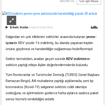
ABONE OL
Erkek
|
Kadın
(Haberi Sesli Oku)
Salgından en çok etkilenen sektörler arasında bulunan
yeme-
içme
de KDV yüzde 1'e indirilmiş, bu alanda yaşanan kaybın
önüne geçilmesi ve hareketliliğin sağlanması hedeflenmişti.
Sektör temsilcileri, aradan geçen sürede
KDV indirimi
nin
sektöre yaptığı etkiye ilişkin değerlendirmelerde bulundu.
Tüm Restoranlar ve Turizmciler Derneği (TÜRES) Genel Başkanı
Ramazan Bingöl, AA muhabirine yaptığı açıklamada, yeni tip
koronavirüs (Kovid-19) salgınının sektörü ciddi sıkıntıya
soktuğunu ve işletmelerin günlerce hatta aylarca sadece paket
servis hizmeti verebildiğini anlattı.