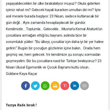
yaşayabilecekleri bir ülke bırakabiliyor muyuz? Okula giderken
içimiz rahat mı? Gelecek hayali kurarken umutları diri mi? İşte
asıl mesele burada başlıyor. 23 Nisan, sadece kutlanacak bir
gün değil… Aynı zamanda hesaplaşılacak bir gündür.
Kendimizle… Toplumla… Gelecekle… Mustafa Kemal Atatürk’ün
çocuklara armağan ettiği bu bayram, aslında bize bir
sorumluluk yükler: “Bu ülkeyi, çocuklar için daha iyi bir yer haline
getirin.” Bugün bir çocuğun gözlerinin içine bakın… Orada hem
geçmiş var, hem gelecek. Ve kendimize şu soruyu sormadan
geçmeyelim: Biz bu çocuklara nasıl bir Türkiye bırakıyoruz? 23
Nisan Ulusal Egemenlik ve Çocuk Bayramı kutlu olsun…
Güldane Kaya Kaçar
Yazıya ifade bırak !