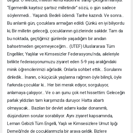
değildi. O Meclis, milletin kendi kaderine sahip çıktığının ilanıydı.
“Egemenlik kayıtsız şartsız milletindir” sözü, o gün sadece
söylenmedi… Yaşandı. Bedeli ödendi. Tarihe kazındı. Ve sonra…
Bu anlamlı gün, çocuklara armağan edildi. Çünkü en iyi biliyordu
ki; Bir milletin geleceği, çocuklarının gözlerinde saklıdır. Tam da
bu noktada, geçtiğimiz günlerde yaşadığım bir anıdan
bahsetmeden geçemeyeceğim… (UTEF) Uluslararası Tüm
Engelliler, Yaşlılar ve Kimsesizler Federasyonu’nda, aileleriyle
birlikte federasyonumuzu ziyaret eden 5-9 yaş aralığındaki
minik öğrencilerimizi ağırladık. Onlarla sohbet ettik… Sorularını
dinledik… İnanın, o küçücük yaşlarına rağmen öyle bilinçli, öyle
farkında çocuklar ki… Her biri merak ediyor, sorguluyor,
anlamaya çalışıyor… Ve o an şunu çok net hissettim: Geleceğin
parlak yıldızları tam karşımızda duruyor. Hatta abartı
olmayacak… Bazıları bir devlet adamı kadar donanımlı,
düşündüren sorular sorabiliyor. Aynı ziyaret kapsamında,
Leman Gebizli Tüm Engelli, Yaşlı ve Kimsesizlere Umut Işığı
Derneği’nde de çocuklarımızla bir araya geldik. Bizlere