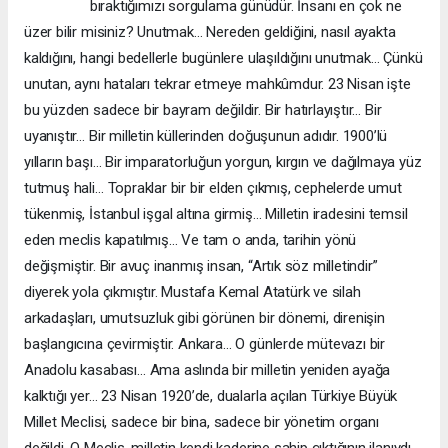
bıraktığımızı sorgulama günüdür. İnsanı en çok ne
üzer bilir misiniz? Unutmak… Nereden geldiğini, nasıl ayakta
kaldığını, hangi bedellerle bugünlere ulaşıldığını unutmak… Çünkü
unutan, aynı hataları tekrar etmeye mahkûmdur. 23 Nisan işte
bu yüzden sadece bir bayram değildir. Bir hatırlayıştır… Bir
uyanıştır… Bir milletin küllerinden doğuşunun adıdır. 1900’lü
yılların başı… Bir imparatorluğun yorgun, kırgın ve dağılmaya yüz
tutmuş hali… Topraklar bir bir elden çıkmış, cephelerde umut
tükenmiş, İstanbul işgal altına girmiş… Milletin iradesini temsil
eden meclis kapatılmış… Ve tam o anda, tarihin yönü
değişmiştir. Bir avuç inanmış insan, “Artık söz milletindir”
diyerek yola çıkmıştır. Mustafa Kemal Atatürk ve silah
arkadaşları, umutsuzluk gibi görünen bir dönemi, direnişin
başlangıcına çevirmiştir. Ankara… O günlerde mütevazı bir
Anadolu kasabası… Ama aslında bir milletin yeniden ayağa
kalktığı yer… 23 Nisan 1920’de, dualarla açılan Türkiye Büyük
Millet Meclisi, sadece bir bina, sadece bir yönetim organı