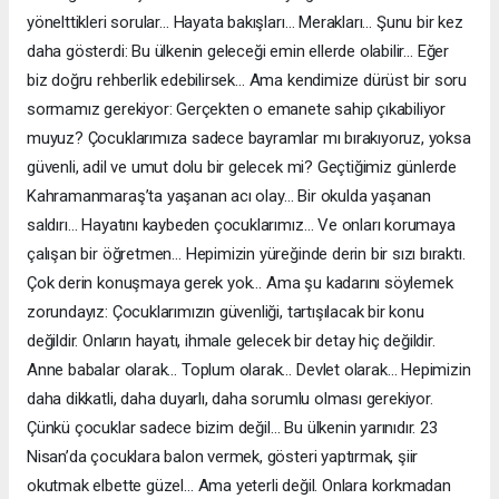
yönelttikleri sorular… Hayata bakışları… Merakları… Şunu bir kez
daha gösterdi: Bu ülkenin geleceği emin ellerde olabilir… Eğer
biz doğru rehberlik edebilirsek… Ama kendimize dürüst bir soru
sormamız gerekiyor: Gerçekten o emanete sahip çıkabiliyor
muyuz? Çocuklarımıza sadece bayramlar mı bırakıyoruz, yoksa
güvenli, adil ve umut dolu bir gelecek mi? Geçtiğimiz günlerde
Kahramanmaraş’ta yaşanan acı olay… Bir okulda yaşanan
saldırı… Hayatını kaybeden çocuklarımız… Ve onları korumaya
çalışan bir öğretmen… Hepimizin yüreğinde derin bir sızı bıraktı.
Çok derin konuşmaya gerek yok… Ama şu kadarını söylemek
zorundayız: Çocuklarımızın güvenliği, tartışılacak bir konu
değildir. Onların hayatı, ihmale gelecek bir detay hiç değildir.
Anne babalar olarak… Toplum olarak… Devlet olarak… Hepimizin
daha dikkatli, daha duyarlı, daha sorumlu olması gerekiyor.
Çünkü çocuklar sadece bizim değil… Bu ülkenin yarınıdır. 23
Nisan’da çocuklara balon vermek, gösteri yaptırmak, şiir
okutmak elbette güzel… Ama yeterli değil. Onlara korkmadan