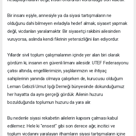
Bir insanı eşiyle, annesiyle ya da siyasi tartışmaların ne
olduğunu dahi bilmeyen evladıyla hedef almak; siyaset yapmak
değil, vicdanları yaralamaktır. Bir siyasetçi rakibini ailesinden
vuruyorsa, aslında kendi fikrinin yetersizliğini ilan ediyordur.
Yıllardır sivil toplum çalışmalarının içinde yer alan biri olarak
gördüm ki, insanın en güvenli limanı ailesidir. UTEF Federasyonu
çatısı altında, engellilerimizin, yaşlılarımızın ve ihtiyaç
sahiplerinin yanında olmaya çalışırken de, kurucusu olduğum
Leman Gebizli Umut Işığı Derneği bünyesinde dokunduğumuz
her hayatta da aynı gerçeği gördük: Ailenin huzuru
bozulduğunda toplumun huzuru da yara alır.
Bu nedenle siyasi rekabetin ailelerin kapısını çalması kabul
edilemez. Hele ki "ensest" gibi son derece ağır, incitici ve
toplum vicdanını yaralayan ithamların siyasi tartışmaların içine