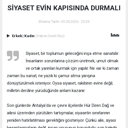
SİYASET EVİN KAPISINDA DURMALI
Ekleme Tarihi: 30.05.2026 - 23:39
Erkek
|
Kadın
(Haberi Sesli Oku)
Siyaset, bir toplumun geleceğini inşa etme sanatıdır.
İnsanların sorunlarına çözüm üretmek, umut olmak
ve ortak yarınları kurmak için yapılır. Ne var ki zaman
zaman bu sanat, ne yazık ki çamur atma yarışına
dönüştürülmek isteniyor. Oysa siyaset, rakibinin evine değil;
milletin derdine yürüdüğünde anlam kazanır.
Son günlerde Antalya'da ve çevre ilçelerde Hür Diren Dağ ve
ailesi üzerinden yürütülen tartışmalar, siyasetin sınırlarının
yeniden hatırlatılması gerektiğini gösteriyor. Çünkü aile, siyasi
hesaplaşmaların değil, insan onurunun korunduğu son kaledir.