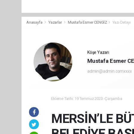
Anasayfa
Yazarlar
Mustafa Esmer CENGİZ
Yazı Detayı
Köşe Yazarı
Mustafa Esmer C
admin@admin.comxxxx
Ekleme Tarihi: 19 Temmuz 2023 -Çarşamba
MERSİN’LE BÜ
BELEDİYE BAŞ