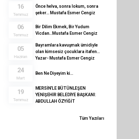
16
Önce helva, sonra lokum, sonra
şeker… Mustafa Esmer Cengiz
Temmuz
06
Bir Dilim Ekmek, Bir Yudum
Vicdan…Mustafa Esmer Cengiz
Temmuz
Bayramlara kavuşmak ümidiyle
05
olan kimsesiz çocuklara itafen…
Haziran
Yazar- Mustafa Esmer Cengiz
24
Ben Ne Diyeyim ki…
Mart
MERSİN’LE BÜTÜNLEŞEN
19
YENİŞEHİR BELEDİYE BAŞKANI:
Temmuz
ABDULLAH ÖZYİĞİT
Tüm Yazıları