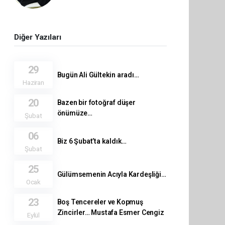
Diğer Yazıları
29
Bugün Ali Gültekin aradı…
Haziran
20
Bazen bir fotoğraf düşer
önümüze…
Şubat
06
Biz 6 Şubat’ta kaldık…
Şubat
25
Gülümsemenin Acıyla Kardeşliği…
Ocak
23
Boş Tencereler ve Kopmuş
Zincirler… Mustafa Esmer Cengiz
Eylül