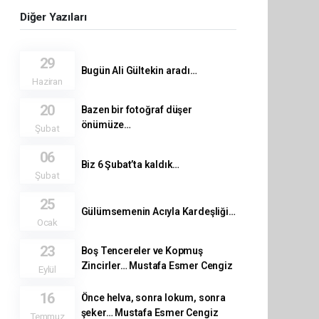
Diğer Yazıları
29
Bugün Ali Gültekin aradı…
Haziran
20
Bazen bir fotoğraf düşer
önümüze…
Şubat
06
Biz 6 Şubat’ta kaldık…
Şubat
25
Gülümsemenin Acıyla Kardeşliği…
Ocak
23
Boş Tencereler ve Kopmuş
Zincirler… Mustafa Esmer Cengiz
Eylül
16
Önce helva, sonra lokum, sonra
şeker… Mustafa Esmer Cengiz
Temmuz