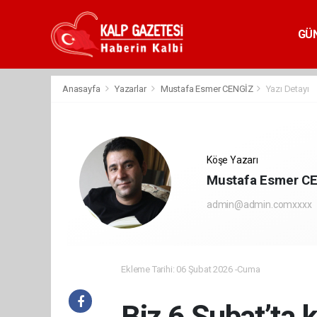
GÜ
Anasayfa
Yazarlar
Mustafa Esmer CENGİZ
Yazı Detayı
Köşe Yazarı
Mustafa Esmer C
admin@admin.comxxxx
Ekleme Tarihi: 06 Şubat 2026 -Cuma
Biz 6 Şubat’ta 