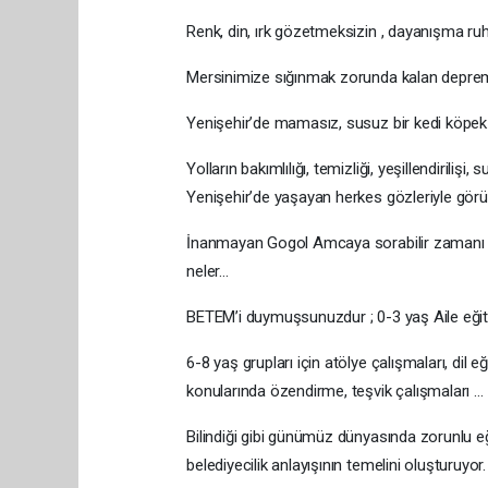
Renk, din, ırk gözetmeksizin , dayanışma ruh
Mersinimize sığınmak zorunda kalan depremz
Yenişehir’de mamasız, susuz bir kedi köpek 
Yolların bakımlılığı, temizliği, yeşillendirili
Yenişehir’de yaşayan herkes gözleriyle görü
İnanmayan Gogol Amcaya sorabilir zamanı var
neler…
BETEM’i duymuşsunuzdur ; 0-3 yaş Aile eğitim
6-8 yaş grupları için atölye çalışmaları, dil 
konularında özendirme, teşvik çalışmaları …
Bilindiği gibi günümüz dünyasında zorunlu eği
belediyecilik anlayışının temelini oluşturuyor.