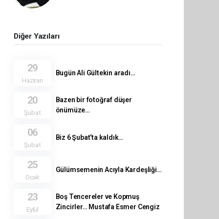
Diğer Yazıları
29
Bugün Ali Gültekin aradı…
Haziran
20
Bazen bir fotoğraf düşer
önümüze…
Şubat
06
Biz 6 Şubat’ta kaldık…
Şubat
25
Gülümsemenin Acıyla Kardeşliği…
Ocak
23
Boş Tencereler ve Kopmuş
Zincirler… Mustafa Esmer Cengiz
Eylül