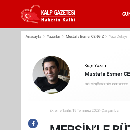
GÜ
Anasayfa
Yazarlar
Mustafa Esmer CENGİZ
Yazı Detayı
Köşe Yazarı
Mustafa Esmer C
admin@admin.comxxxx
Ekleme Tarihi: 19 Temmuz 2023 -Çarşamba
MERSİN’LE BÜ