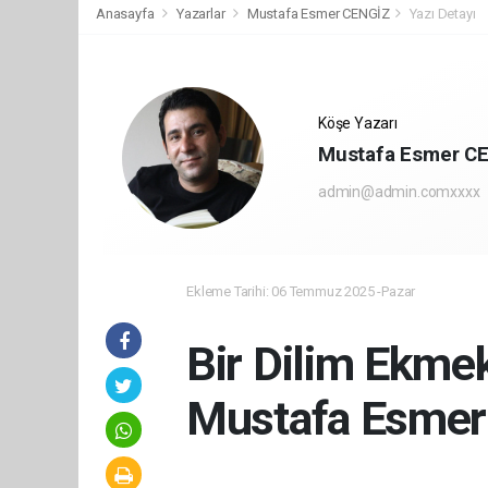
Anasayfa
Yazarlar
Mustafa Esmer CENGİZ
Yazı Detayı
Köşe Yazarı
Mustafa Esmer C
admin@admin.comxxxx
Ekleme Tarihi: 06 Temmuz 2025 -Pazar
Bir Dilim Ekme
Mustafa Esmer