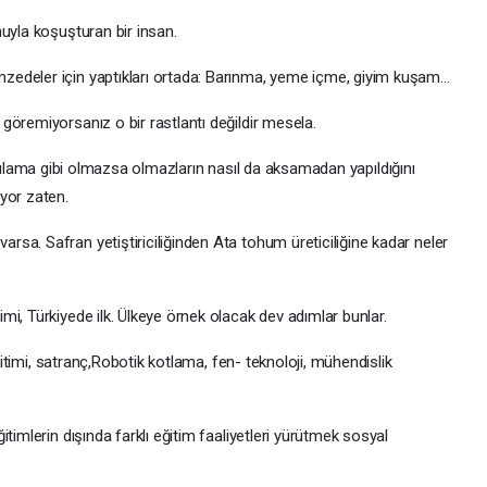
uyla koşuşturan bir insan.
edeler için yaptıkları ortada: Barınma, yeme içme, giyim kuşam…
göremiyorsanız o bir rastlantı değildir mesela.
şi, sulama gibi olmazsa olmazların nasıl da aksamadan yapıldığını
yor zaten.
sa. Safran yetiştiriciliğinden Ata tohum üreticiliğine kadar neler
i, Türkiyede ilk. Ülkeye örnek olacak dev adımlar bunlar.
eğitimi, satranç,Robotik kotlama, fen- teknoloji, mühendislik
timlerin dışında farklı eğitim faaliyetleri yürütmek sosyal