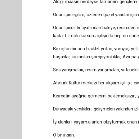
Aldığı maaşın nerdeyse tamamını gençlerin e
Onun için eğitim, özlenen güzel yarınlar için
Onun içindir ki tiyatrodan baleye, resimde
kadar bir dolu kursun açılışında hep en önde
Bir uçtan bir uca bisiklet yolları, yürüyüş yo
başarılar, kazanılan şampiyonluklar, Avrupa
Ses yarışmaları, resim yarışmaları, yetenek
Atatürk Kültür merkezi her akşam ışıl ışıl, cıvıl
Kısmetin ayağına gelmesini beklemeksizin, y
Dünyadaki yenilikleri, gelişmeleri yakından izl
İş alanları, yaşam alanları oluşturmak onun i
O bir insan.