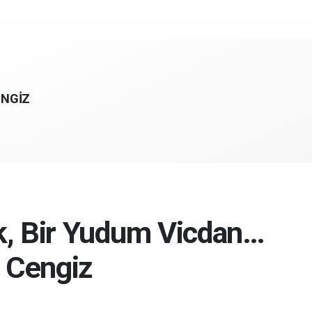
ENGİZ
k, Bir Yudum Vicdan…
 Cengiz