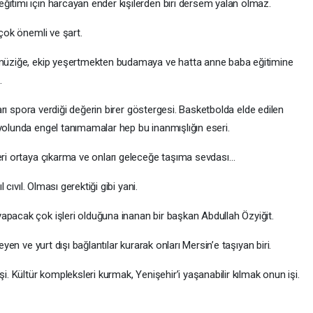
ğitimi için harcayan ender kişilerden biri dersem yalan olmaz.
 çok önemli ve şart.
n müziğe, ekip yeşertmekten budamaya ve hatta anne baba eğitimine
.
lları spora verdiği değerin birer göstergesi. Basketbolda elde edilen
 yolunda engel tanımamalar hep bu inanmışlığın eseri.
leri ortaya çıkarma ve onları geleceğe taşıma sevdası…
 cıvıl. Olması gerektiği gibi yani.
apacak çok işleri olduğuna inanan bir başkan Abdullah Özyiğit.
eyen ve yurt dışı bağlantılar kurarak onları Mersin’e taşıyan biri.
şi. Kültür kompleksleri kurmak, Yenişehir’i yaşanabilir kılmak onun işi.