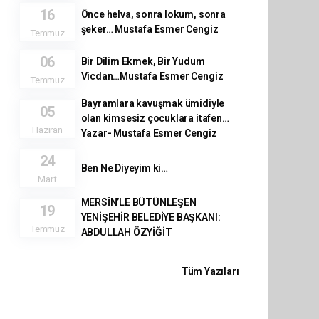
16
Önce helva, sonra lokum, sonra
şeker… Mustafa Esmer Cengiz
Temmuz
06
Bir Dilim Ekmek, Bir Yudum
Vicdan…Mustafa Esmer Cengiz
Temmuz
Bayramlara kavuşmak ümidiyle
05
olan kimsesiz çocuklara itafen…
Haziran
Yazar- Mustafa Esmer Cengiz
24
Ben Ne Diyeyim ki…
Mart
MERSİN’LE BÜTÜNLEŞEN
19
YENİŞEHİR BELEDİYE BAŞKANI:
Temmuz
ABDULLAH ÖZYİĞİT
Tüm Yazıları