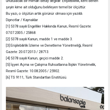
unutulacak bir mimari detay değildir. Erişilebilirlik, kent denen
şeyin kime ait olduğunu belirleyen temel bir ölçüttür.
Bu yazı, o ölçütün artık görünür olması için yazıldı.
Dipnotlar / Kaynaklar
[1] 5378 sayılı Engelliler Hakkında Kanun, Resmî Gazete:
07.07.2005 / 25868.
[2] 5378 sayılı Kanun, madde 1 ve madde 3.
[3] Erişilebilirlik İzleme ve Denetleme Yönetmeliği, Resmî
Gazete: 20.07.2013 / 28713.
[4] 5378 sayılı Kanun, geçici madde 2.
[5] İşyeri Açma ve Çalışma Ruhsatlarına İlişkin Yönetmelik,
Resmî Gazete: 10.08.2005 / 25902.
[6] TS 9111, Türk Standartları Enstitüsü.