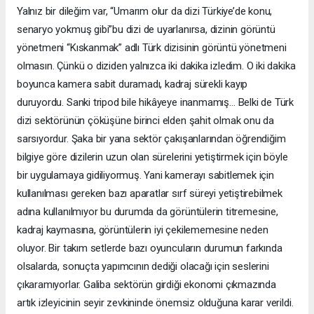
Yalnız bir dileğim var, “Umarım olur da dizi Türkiye’de konu,
senaryo yokmuş gibi”bu dizi de uyarlanırsa, dizinin görüntü
yönetmeni “Kıskanmak” adlı Türk dizisinin görüntü yönetmeni
olmasın. Çünkü o diziden yalnızca iki dakika izledim. O iki dakika
boyunca kamera sabit duramadı, kadraj sürekli kayıp
duruyordu. Sanki tripod bile hikâyeye inanmamış… Belki de Türk
dizi sektörünün çöküşüne birinci elden şahit olmak onu da
sarsıyordur. Şaka bir yana sektör çakışanlarından öğrendiğim
bilgiye göre dizilerin uzun olan sürelerini yetiştirmek için böyle
bir uygulamaya gidiliyormuş. Yani kamerayı sabitlemek için
kullanılması gereken bazı aparatlar sırf süreyi yetiştirebilmek
adına kullanılmıyor bu durumda da görüntülerin titremesine,
kadraj kaymasına, görüntülerin iyi çekilememesine neden
oluyor. Bir takım setlerde bazı oyuncuların durumun farkında
olsalarda, sonuçta yapımcının dediği olacağı için seslerini
çıkaramıyorlar. Galiba sektörün girdiği ekonomi çıkmazında
artık izleyicinin seyir zevkininde önemsiz olduğuna karar verildi.