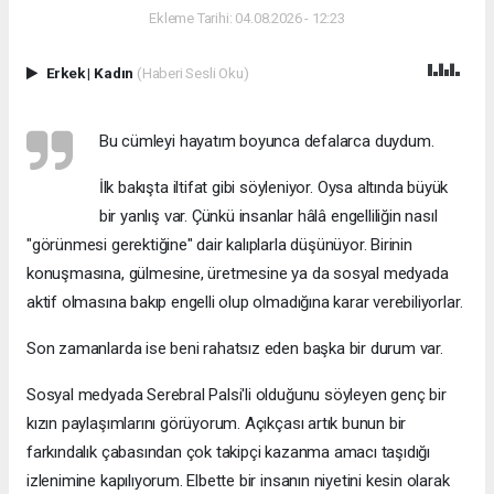
Ekleme Tarihi: 04.08.2026 - 12:23
Erkek
|
Kadın
(Haberi Sesli Oku)
Bu cümleyi hayatım boyunca defalarca duydum.
İlk bakışta iltifat gibi söyleniyor. Oysa altında büyük
bir yanlış var. Çünkü insanlar hâlâ engelliliğin nasıl
"görünmesi gerektiğine" dair kalıplarla düşünüyor. Birinin
konuşmasına, gülmesine, üretmesine ya da sosyal medyada
aktif olmasına bakıp engelli olup olmadığına karar verebiliyorlar.
Son zamanlarda ise beni rahatsız eden başka bir durum var.
Sosyal medyada Serebral Palsi'li olduğunu söyleyen genç bir
kızın paylaşımlarını görüyorum. Açıkçası artık bunun bir
farkındalık çabasından çok takipçi kazanma amacı taşıdığı
izlenimine kapılıyorum. Elbette bir insanın niyetini kesin olarak