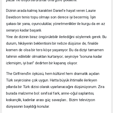
pazar ne istiyorsa üründe ona göre şekillenir.
Dizinin arada kalmış karakteri Daniel’e hayat veren Laurie
Davidson tenis topu olmayı son derece iyi becermiş. İşin
şakası bir yana, oyunculuklar, yönetmenlikler ile kurgu da en az
senaryo kadar başarılı.
Yine de dizinin biraz öngörülebilir ilerlediğini söylemek gerek. Bu
durum, hikâyenin beklentisini bir nebze düşürse de, finalde
kısmen de olsa bir ters köşe yaşanıyor. Bu da diziyi tamamen
tahmin edilebilir olmaktan kurtarıyor; seyirciye “sonuna kadar
izlemişim, iyi bari” dedirten bir kapanış oluyor.
The Girlfriend’in öyküsü, hem kültürel hem dramatik açıdan
Türk seyircisine çok uygun. Hatta büyük ihtimalle ilerleyen
yıllarda bir Türk dizisi olarak uyarlanacağını düşünüyorum. Zira
burada malzeme bol: sınıfsal fark, anne-oğul saplantısı,
kıskançlık, kadınlar arası güç savaşları… Bizim televizyon
dünyasının bayıldığı konular.