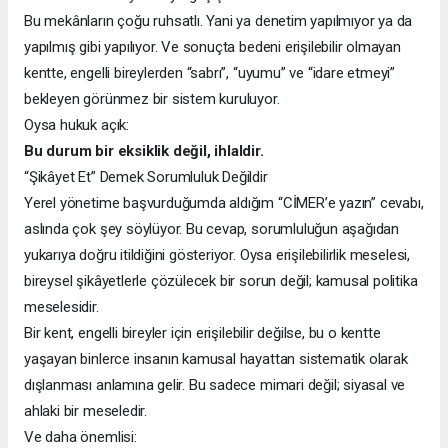
Bu mekânların çoğu ruhsatlı. Yani ya denetim yapılmıyor ya da
yapılmış gibi yapılıyor. Ve sonuçta bedeni erişilebilir olmayan
kentte, engelli bireylerden “sabrı”, “uyumu” ve “idare etmeyi”
bekleyen görünmez bir sistem kuruluyor.
Oysa hukuk açık:
Bu durum bir eksiklik değil, ihlaldir.
“Şikâyet Et” Demek Sorumluluk Değildir
Yerel yönetime başvurduğumda aldığım “CİMER’e yazın” cevabı,
aslında çok şey söylüyor. Bu cevap, sorumluluğun aşağıdan
yukarıya doğru itildiğini gösteriyor. Oysa erişilebilirlik meselesi,
bireysel şikâyetlerle çözülecek bir sorun değil; kamusal politika
meselesidir.
Bir kent, engelli bireyler için erişilebilir değilse, bu o kentte
yaşayan binlerce insanın kamusal hayattan sistematik olarak
dışlanması anlamına gelir. Bu sadece mimari değil; siyasal ve
ahlaki bir meseledir.
Ve daha önemlisi: