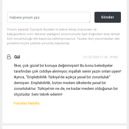
Gönder
Yorum yazarak Topluluk Kuralları’nı kabul etmiş bulunuyor ve
kalpgazetesi.com sitesine yaptığınız yorumunuzla ilgili doğrudan veya dolaylı
tüm sorumluluğu tek başınıza üstleniyorsunuz. Yazılan tüm yorumlardan site
yönetimi hiçbir şekilde sorumlu tutulamaz.
Gül
(12.02.2026 17:42 - #194)
İlker, çok güzel bir konuya değinmişsin! Bu konu belediyeler
tarafından çok ciddiye alınmıyor, inşallah senin yazın onları uyarır!
Ayrıca, “Erişilebilirlik Türkiye’de açıkça yasal bir zorunluluk”
demişsin. Erişilebilirlik, bütün medeni ülkelerde yasal bir
zorunluluktur. Türkiye’nin ne de, ne kadar medeni olduğunun bir
ölçütüdür. Seni tebrik ederim!
Yorumu Yanıtla