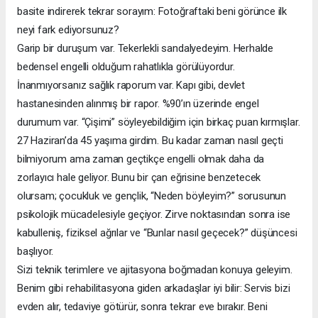
basite indirerek tekrar sorayım: Fotoğraftaki beni görünce ilk
neyi fark ediyorsunuz?
Garip bir duruşum var. Tekerlekli sandalyedeyim. Herhalde
bedensel engelli olduğum rahatlıkla görülüyordur.
İnanmıyorsanız sağlık raporum var. Kapı gibi, devlet
hastanesinden alınmış bir rapor. %90’ın üzerinde engel
durumum var. “Çişimi” söyleyebildiğim için birkaç puan kırmışlar.
27 Haziran’da 45 yaşıma girdim. Bu kadar zaman nasıl geçti
bilmiyorum ama zaman geçtikçe engelli olmak daha da
zorlayıcı hale geliyor. Bunu bir çan eğrisine benzetecek
olursam; çocukluk ve gençlik, “Neden böyleyim?” sorusunun
psikolojik mücadelesiyle geçiyor. Zirve noktasından sonra ise
kabulleniş, fiziksel ağrılar ve “Bunlar nasıl geçecek?” düşüncesi
başlıyor.
Sizi teknik terimlere ve ajitasyona boğmadan konuya geleyim.
Benim gibi rehabilitasyona giden arkadaşlar iyi bilir: Servis bizi
evden alır, tedaviye götürür, sonra tekrar eve bırakır. Beni