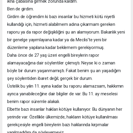
ikna çabasına girmek zorunda kaldım.
Ben de girdim.
Girdim de öğrendim ki bazı insanlar bu hizmeti kötü niyetli
kullandığı için, hizmeti alabilmem adına çıkarmam gereken
raporu ya da rapor değişikliğini şu an alamıyorum. Bakanlık yeni
bir genelge yayımlayana kadar ya da Meclis’te yeni bir
düzenleme yapılana kadar beklemem gerekiyormuş.
Daha önce de 27 yaş üzeri engelli bireylerin rapor
alamayacağına dair söylentiler çıkmıştı. Neyse ki o zaman
böyle bir durum yaşanmamıştı. Fakat benim şu an yaşadığım
şey söylentiden ibaret değil; gerçek bir durum.
Üstelik bu yılın 11. ayına kadar bu raporu alamazsam, hakkımın
ayrıca yanabileceğine dair bilgiler de var. Bu 11. ay meselesi
benim rapor süremle alakalı.
Elbette bazı insanlar hakları kötüye kullanıyor. Bu dünyanın her
yerinde var. Özellikle ülkemizde, hakların kötüye kullanılması
gerekçesiyle engelli bireylerin bazı haklarında kırpmalar
yapılmadığını da söyleyemeyiz.