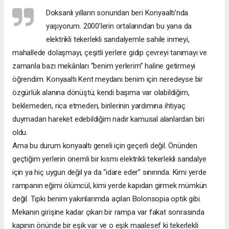
Doksanlı yılların sonundan beri Konyaaltı’nda
yaşıyorum. 2000’lerin ortalarından bu yana da
elektrikli tekerlekli sandalyemle sahile inmeyi,
mahallede dolaşmayı, çeşitli yerlere gidip çevreyi tanımayı ve
zamanla bazı mekânları “benim yerlerim” haline getirmeyi
öğrendim. Konyaaltı Kent meydanı benim için neredeyse bir
özgürlük alanına dönüştü; kendi başıma var olabildiğim,
beklemeden, rica etmeden, birilerinin yardımına ihtiyaç
duymadan hareket edebildiğim nadir kamusal alanlardan biri
oldu.
Ama bu durum konyaaltı geneli için geçerli değil. Önünden
geçtiğim yerlerin önemli bir kısmı elektrikli tekerlekli sandalye
için ya hiç uygun değil ya da “idare eder” sınırında. Kimi yerde
rampanın eğimi ölümcül, kimi yerde kapıdan girmek mümkün
değil. Tıpkı benim yakınlarımda açılan Bolonsopia optik gibi.
Mekanın girişine kadar çıkan bir rampa var fakat sonrasında
kapının önünde bir eşik var ve o eşik maalesef ki tekerlekli