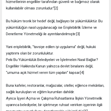
hizmetlerinin engelliler tarafından güvenli ve bağımsız olarak
kullanılabilir olması zorunludur.”[2]
Bu hüküm teorik bir hedef değil, bağlayıcı bir yükümlülüktür. Bu
yükümlülüğün nasıl uygulanacağı ise Erişilebilirlik İzleme ve
Denetleme Yönetmeliği ile ayrıntılandırılmıştır.[3]
Yani erişilebilirlik, “tavsiye edilen iyi uygulama” değil, hukuki
yaptırımı olan bir zorunluluktur.
Peki Bu Yükümlülük Belediyeleri ve İşletmeleri Nasıl Bağlar?
Engelliler Hakkında Kanun yalnızca devlet binalarını değil,
“umuma açık hizmet veren tüm yapıları” kapsar.[4]
Buna kafeler, restoranlar, mağazalar, oteller, eğlence mekânları,
sağlık kuruluşları ve eğitim kurumları dahildir.
Ayrıca İşyeri Açma ve Çalışma Ruhsatlarına İlişkin Yönetmelik
uyarınca belediyeler, bir işletmeye ruhsat verirken işyerinin ilgili