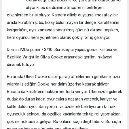
olarak değil, bazı bölümlerde yönetmen olarak da yer
aliyor ki bu da dizinin atmosferini belirleyen
etkenlerden birisi oluyor. Kamera diliyle duygusal mesafeyi bir
arada kurabilmiş; bu, kolay bulunmayan bir denge. Karakterinin
kırılganlığını, aynı zamanda bastırılmış gücünü ekrana taşırken,
hem oyuncu hem yönetmen olarak çok iyi bir iş çıkarıyor.
Dizinin IMDb puanı 7.3/10. Sürükleyici yapısı, görsel kalitesi ve
özellikle Wright ile Olivia Cooke arasındaki gerilim, hikâyeyi
dinamik tutuyor.
Bu arada Olivia Cooke da bir paragraf eklemem gerekirse, uzun
yıllardır izlediğim Cooke her daim üzerine katarak gidiyor.
Burada da karakterin hakkını her türlü veriyor. Ülkemizde giderek
dudak dolduran kadın oyunculara nazaran yetenek, kariyer ve
kalite dolduruyor. Sanıyorum ve üzülerek belirtiyorum ki Türk
oyunculuk sektörü da özellikle kadınlarda tek tip rol yapmaktan
çökme noktasına geliyor. Bu onların suçu değil tabii ki. Sonuçta