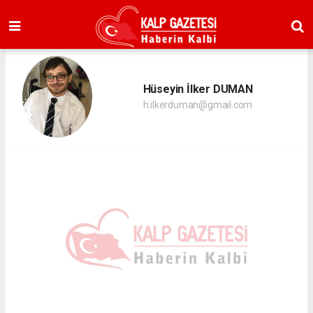
Hüseyin İlker DUMAN
h.ilkerduman@gmail.com