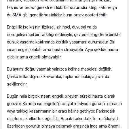
Hastalık; vücudun veya organların normal işleyişini bozan,
teşhis ve tedavi gerektiren tıbbi bir durumdur. Grip, zatürre ya
da SMA gibi genetik hastalıklar buna örnek gösterilebilir.
Engellilik ise kişinin fiziksel, zihinsel, duyusal ya da
nörogelişimsel bir farklılığı nedeniyle, çevresel engellerle birlikte
günlük yaşama katılımında kısıtlılık yaşaması durumudur. Bir
insan engelli olabilir ama hasta olmayabilir. Aynı şekilde hasta
olabilir ama engelli olmayabilir.
Bu ayrımı doğru yapmak yalnızca kelime meselesi değildir.
Çünkü kullandığımız kavramlar, toplumun bakış açısını da
şekillendirir.
Bugün hâlâ birçok insan, engelli bireyleri sürekli hasta olarak
görüyor. Kimileri ise engelliliği sosyal medyada görünür olmanın
veya takipçi kazanmanın bir aracı hâline getiriyor. Farkındalık
oluşturmak elbette değerlidir. Ancak farkındalık ile mağduriyet
üzerinden görünür olmaya çalışmak arasında ince ama önemli