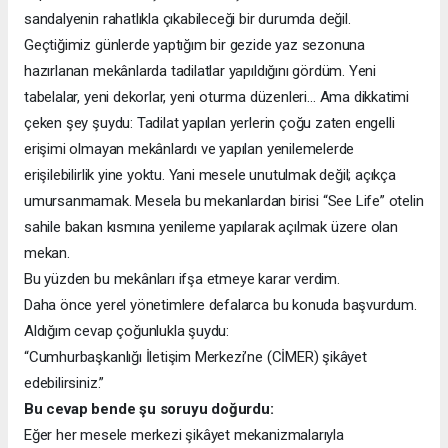
sandalyenin rahatlıkla çıkabileceği bir durumda değil.
Geçtiğimiz günlerde yaptığım bir gezide yaz sezonuna
hazırlanan mekânlarda tadilatlar yapıldığını gördüm. Yeni
tabelalar, yeni dekorlar, yeni oturma düzenleri… Ama dikkatimi
çeken şey şuydu: Tadilat yapılan yerlerin çoğu zaten engelli
erişimi olmayan mekânlardı ve yapılan yenilemelerde
erişilebilirlik yine yoktu. Yani mesele unutulmak değil; açıkça
umursanmamak. Mesela bu mekanlardan birisi “See Life” otelin
sahile bakan kısmına yenileme yapılarak açılmak üzere olan
mekan.
Bu yüzden bu mekânları ifşa etmeye karar verdim.
Daha önce yerel yönetimlere defalarca bu konuda başvurdum.
Aldığım cevap çoğunlukla şuydu:
“Cumhurbaşkanlığı İletişim Merkezi’ne (CİMER) şikâyet
edebilirsiniz.”
Bu cevap bende şu soruyu doğurdu:
Eğer her mesele merkezi şikâyet mekanizmalarıyla